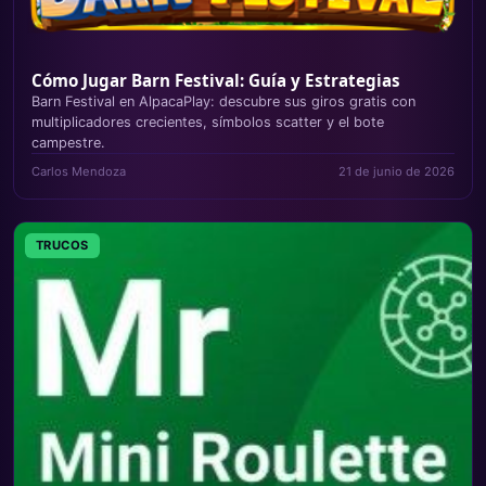
Cómo Jugar Barn Festival: Guía y Estrategias
Barn Festival en AlpacaPlay: descubre sus giros gratis con
multiplicadores crecientes, símbolos scatter y el bote
campestre.
Carlos Mendoza
21 de junio de 2026
TRUCOS