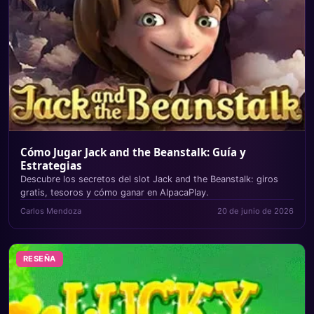
Cómo Jugar Jack and the Beanstalk: Guía y
Estrategias
Descubre los secretos del slot Jack and the Beanstalk: giros
gratis, tesoros y cómo ganar en AlpacaPlay.
Carlos Mendoza
20 de junio de 2026
RESEÑA