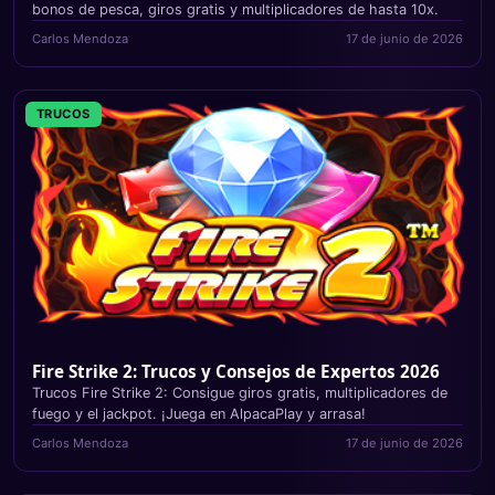
bonos de pesca, giros gratis y multiplicadores de hasta 10x.
Carlos Mendoza
17 de junio de 2026
TRUCOS
Fire Strike 2: Trucos y Consejos de Expertos 2026
Trucos Fire Strike 2: Consigue giros gratis, multiplicadores de
fuego y el jackpot. ¡Juega en AlpacaPlay y arrasa!
Carlos Mendoza
17 de junio de 2026