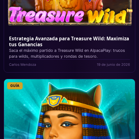
Estrategia Avanzada para Treasure Wild: Maximiza
tus Ganancias
Saca el máximo partido a Treasure Wild en AlpacaPlay: trucos
para wilds, multiplicadores y rondas de tesoro.
Carlos Mendoza
19 de junio de 2026
GUÍA