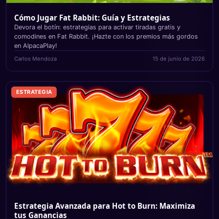
Cómo Jugar Fat Rabbit: Guía y Estrategias
Devora el botín: estrategias para activar tiradas gratis y
comodines en Fat Rabbit. ¡Hazte con los premios más gordos
en AlpacaPlay!
Carlos Mendoza
15 de junio de 2026
ESTRATEGIA
Estrategia Avanzada para Hot to Burn: Maximiza
tus Ganancias