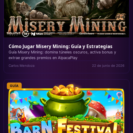
Cómo Jugar Misery Mining: Guía y Estrategias
Guía Misery Mining: domina túneles oscuros, activa bonus y
extrae grandes premios en AlpacaPlay
Carlos Mendoza
22 de junio de 2026
GUÍA