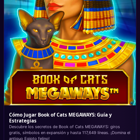
Cómo Jugar Book of Cats MEGAWAYS: Guía y
Estrategias
Descubre los secretos de Book of Cats MEGAWAYS: giros
gratis, símbolos en expansión y hasta 117,649 líneas. ¡Domina el
antiguo Egipto felino!