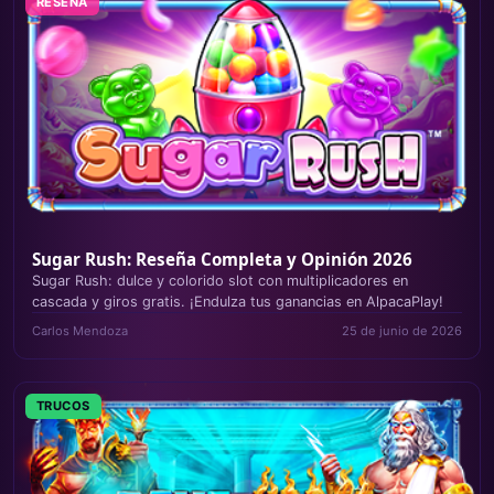
RESEÑA
Sugar Rush: Reseña Completa y Opinión 2026
Sugar Rush: dulce y colorido slot con multiplicadores en
cascada y giros gratis. ¡Endulza tus ganancias en AlpacaPlay!
Carlos Mendoza
25 de junio de 2026
TRUCOS