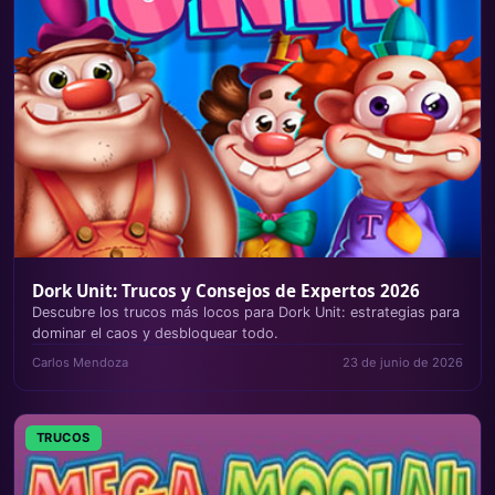
Dork Unit: Trucos y Consejos de Expertos 2026
Descubre los trucos más locos para Dork Unit: estrategias para
dominar el caos y desbloquear todo.
Carlos Mendoza
23 de junio de 2026
TRUCOS