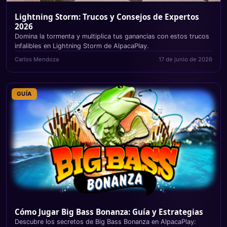
Lightning Storm: Trucos y Consejos de Expertos
2026
Domina la tormenta y multiplica tus ganancias con estos trucos
infalibles en Lightning Storm de AlpacaPlay.
Carlos Mendoza
17 de junio de 2026
GUÍA
Cómo Jugar Big Bass Bonanza: Guía y Estrategias
Descubre los secretos de Big Bass Bonanza en AlpacaPlay: