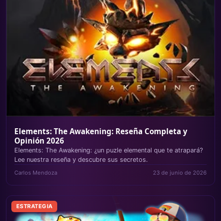
Elements: The Awakening: Reseña Completa y
Opinión 2026
Elements: The Awakening: ¿un puzle elemental que te atrapará?
Lee nuestra reseña y descubre sus secretos.
Carlos Mendoza
23 de junio de 2026
ESTRATEGIA