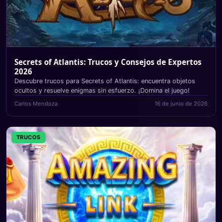
Secrets of Atlantis: Trucos y Consejos de Expertos
2026
Descubre trucos para Secrets of Atlantis: encuentra objetos
ocultos y resuelve enigmas sin esfuerzo. ¡Domina el juego!
Carlos Mendoza
16 de junio de 2026
TRUCOS