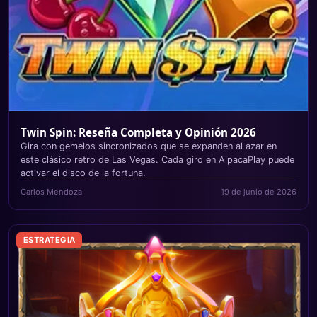
Twin Spin: Reseña Completa y Opinión 2026
Gira con gemelos sincronizados que se expanden al azar en
este clásico retro de Las Vegas. Cada giro en AlpacaPlay puede
activar el disco de la fortuna.
Carlos Mendoza
19 de junio de 2026
ESTRATEGIA