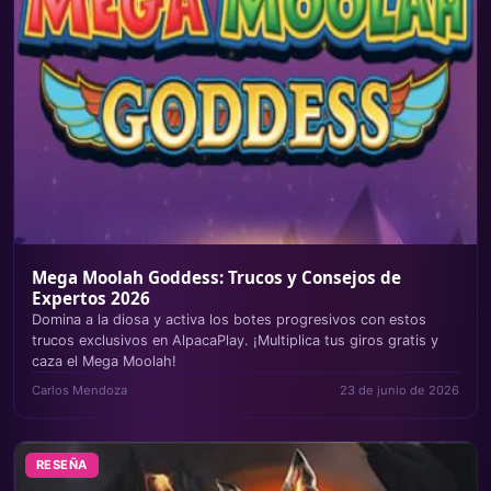
Mega Moolah Goddess: Trucos y Consejos de
Expertos 2026
Domina a la diosa y activa los botes progresivos con estos
trucos exclusivos en AlpacaPlay. ¡Multiplica tus giros gratis y
caza el Mega Moolah!
Carlos Mendoza
23 de junio de 2026
RESEÑA