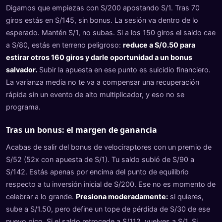
Digamos que empiezas con S/200 apostando S/1. Tras 70
giros estás en S/145, sin bonus. La sesión va dentro de lo
esperado. Mantén S/1, no subas. Si a los 150 giros el saldo cae
a S/80, estás en terreno peligroso:
reduce a S/0.50 para
estirar otros 160 giros y darle oportunidad a un bonus
salvador.
Subir la apuesta en ese punto es suicidio financiero.
La varianza media no te va a compensar una recuperación
rápida sin un evento de alto multiplicador, y eso no se
programa.
Tras un bonus: el margen de ganancia
Acabas de salir del bonus de velociraptores con un premio de
S/52 (52x con apuesta de S/1). Tu saldo subió de S/90 a
S/142. Estás apenas por encima del punto de equilibrio
respecto a tu inversión inicial de S/200. Ese no es momento de
celebrar a lo grande.
Presiona moderadamente:
si quieres,
sube a S/1.50, pero define un tope de pérdida de S/30 de ese
nuevo pico. Si el saldo retrocede a S/112, vuelves a S/1. Si