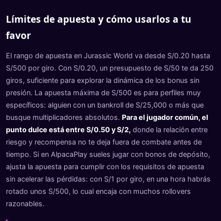
Límites de apuesta y cómo usarlos a tu
favor
El rango de apuesta en Jurassic World va desde S/0.20 hasta
S/500 por giro. Con S/0.20, un presupuesto de S/50 te da 250
giros, suficiente para explorar la dinámica de los bonus sin
presión. La apuesta máxima de S/500 es para perfiles muy
específicos: alguien con un bankroll de S/25,000 o más que
busque multiplicadores absolutos.
Para el jugador común, el
punto dulce está entre S/0.50 y S/2,
donde la relación entre
riesgo y recompensa no te deja fuera de combate antes de
tiempo. Si en AlpacaPlay sueles jugar con bonos de depósito,
ajusta la apuesta para cumplir con los requisitos de apuesta
sin acelerar las pérdidas: con S/1 por giro, en una hora habrás
rotado unos S/500, lo cual encaja con muchos rollovers
razonables.