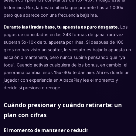
Indominus Rex, la bestia híbrida que promete hasta 1,000x
pero que aparece con una frecuencia bajísima.
Durante las tiradas base, tu apuesta es puro desgaste.
Los
pagos de conectados en las 243 formas de ganar rara vez
superan 5x-10x de tu apuesta por línea. Si después de 100
giros no has visto un scatter, lo sensato es bajar la apuesta un
escalón o mantenerla, pero nunca subirla pensando que "ya
toca". Cuando activas cualquiera de los bonus, en cambio, el
panorama cambia: esos 15x-60x te dan aire. Ahí es donde un
jugador con experiencia en AlpacaPlay lee el momento y
decide si presiona o recoge.
Cuándo presionar y cuándo retirarte: un
plan con cifras
El momento de mantener o reducir