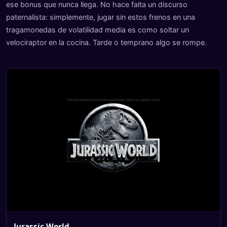
ese bonus que nunca llega. No hace falta un discurso
paternalista: simplemente, jugar sin estos frenos en una
tragamonedas de volatilidad media es como soltar un
velociraptor en la cocina. Tarde o temprano algo se rompe.
Jurassic World