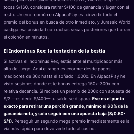
tocas S/160, considera retirar S/100 de ganancia y jugar con el
resto. Un error común en AlpacaPlay es reinvertir todo el
premio del bonus en busca de otro inmediato, y Jurassic World
castiga esa ansiedad con rachas secas posteriores que borran
el colchón en minutos.
El Indominus Rex: la tentación de la bestia
Si activas el Indominus Rex, estás ante el multiplicador más
alto del juego. Aquí el rango es enorme: desde pagos
mediocres de 30x hasta el soñado 1,000x. En AlpacaPlay he
visto sesiones donde este bonus entrega 150x-300x con
relativa decencia. Si recibes un premio de 200x con apuesta de
S/2 —es decir, S/400— tu saldo se dispara.
Ese es el punto
exacto para retirar una porción grande, mínimo el 60% de la
ganancia neta, y solo seguir con una apuesta baja (S/0.50-
S/1).
Perseguir un segundo mega premio inmediatamente es la
vía más rápida para devolverle todo al casino.