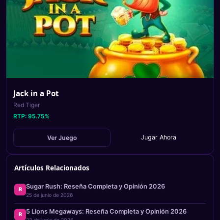
Jack in a Pot
Red Tiger
RTP:
95.75
%
Jugar Ahora
Ver Juego
Artículos Relacionados
Sugar Rush: Reseña Completa y Opinión 2026
R
25 de junio de 2026
5 Lions Megaways: Reseña Completa y Opinión 2026
R