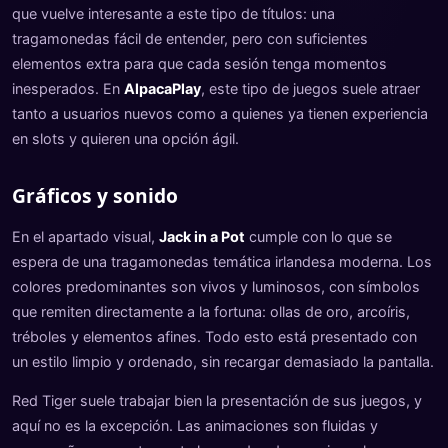
que vuelve interesante a este tipo de títulos: una
tragamonedas fácil de entender, pero con suficientes
elementos extra para que cada sesión tenga momentos
inesperados. En
AlpacaPlay
, este tipo de juegos suele atraer
tanto a usuarios nuevos como a quienes ya tienen experiencia
en slots y quieren una opción ágil.
Gráficos y sonido
En el apartado visual,
Jack in a Pot
cumple con lo que se
espera de una tragamonedas temática irlandesa moderna. Los
colores predominantes son vivos y luminosos, con símbolos
que remiten directamente a la fortuna: ollas de oro, arcoíris,
tréboles y elementos afines. Todo esto está presentado con
un estilo limpio y ordenado, sin recargar demasiado la pantalla.
Red Tiger suele trabajar bien la presentación de sus juegos, y
aquí no es la excepción. Las animaciones son fluidas y