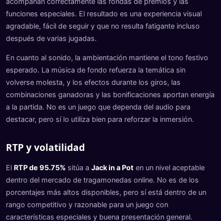
acompañan correctamente las rondas de premios y las
funciones especiales. El resultado es una experiencia visual
agradable, fácil de seguir y que no resulta fatigante incluso
después de varias jugadas.
En cuanto al sonido, la ambientación mantiene el tono festivo
esperado. La música de fondo refuerza la temática sin
volverse molesta, y los efectos durante los giros, las
combinaciones ganadoras y las bonificaciones aportan energía
a la partida. No es un juego que dependa del audio para
destacar, pero sí lo utiliza bien para reforzar la inmersión.
RTP y volatilidad
El
RTP de 95.75%
sitúa a
Jack in a Pot
en un nivel aceptable
dentro del mercado de tragamonedas online. No es de los
porcentajes más altos disponibles, pero sí está dentro de un
rango competitivo y razonable para un juego con
características especiales y buena presentación general.