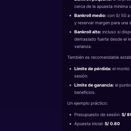
cerca de la apuesta mínima 
Bankroll medio:
con S/ 50 a
y reservar margen para una 
Bankroll alto:
incluso si dis
demasiado fuerte desde el in
varianza.
También es recomendable establ
Límite de pérdida:
el monto 
sesión.
Límite de ganancia:
el punto
beneficios.
Un ejemplo práctico:
Presupuesto de sesión:
S/ 8
Apuesta inicial:
S/ 0.80