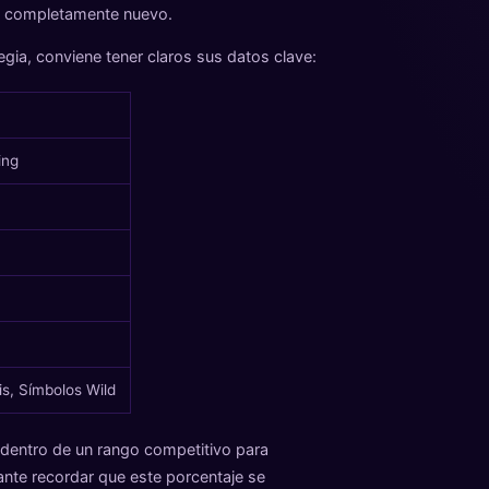
rá completamente nuevo.
egia, conviene tener claros sus datos clave:
ing
is, Símbolos Wild
dentro de un rango competitivo para
nte recordar que este porcentaje se