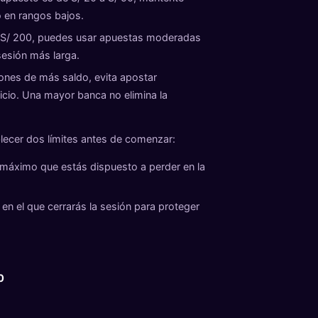
o en rangos bajos.
 S/ 200, puedes usar apuestas moderadas
sesión más larga.
pones de más saldo, evita apostar
icio. Una mayor banca no elimina la
ecer dos límites antes de comenzar:
máximo que estás dispuesto a perder en la
 en el que cerrarás la sesión para proteger
0