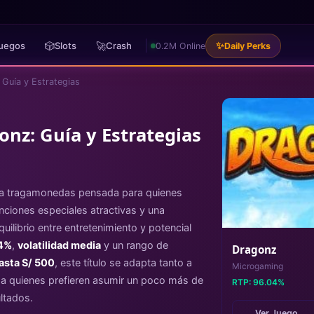
uegos
🎲
Slots
🚀
Crash
✨
0.2M Online
Daily Perks
Guía y Estrategias
nz: Guía y Estrategias
a tragamonedas pensada para quienes
nciones especiales atractivas y una
uilibrio entre entretenimiento y potencial
04%
,
volatilidad media
y un rango de
Dragonz
asta S/ 500
, este título se adapta tanto a
Microgaming
 quienes prefieren asumir un poco más de
RTP:
96.04
%
ltados.
Ver Juego