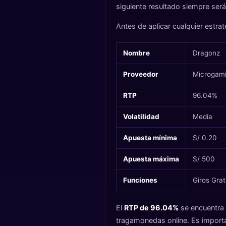
siguiente resultado siempre se
Antes de aplicar cualquier estrat
Nombre
Dragonz
Proveedor
Microgam
RTP
96.04%
Volatilidad
Media
Apuesta mínima
S/ 0.20
Apuesta máxima
S/ 500
Funciones
Giros Grat
El
RTP de 96.04%
se encuentra 
tragamonedas online. Es importa