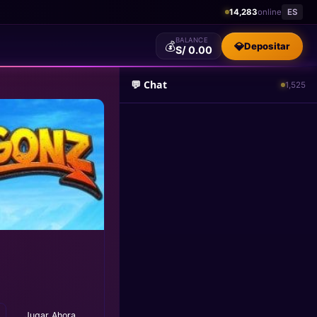
14,283
online
ES
BALANCE
💰
💎
Depositar
S/ 0.00
💬 Chat
1,525
Jugar Ahora