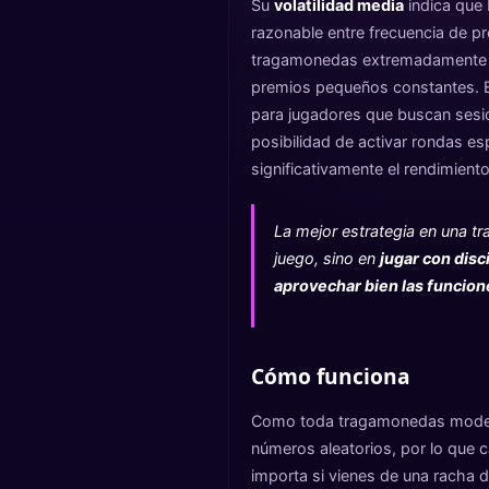
Su
volatilidad media
indica que 
razonable entre frecuencia de 
tragamonedas extremadamente a
premios pequeños constantes. Es
para jugadores que buscan sesio
posibilidad de activar rondas e
significativamente el rendimiento
La mejor estrategia en una t
juego, sino en
jugar con disci
aprovechar bien las funcion
Cómo funciona
Como toda tragamonedas moder
números aleatorios, por lo que c
importa si vienes de una racha d