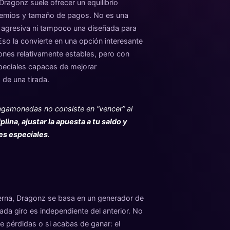
Dragonz suele ofrecer un equilibrio
premios y tamaño de pagos. No es una
gresiva ni tampoco una diseñada para
o la convierte en una opción interesante
nes relativamente estables, pero con
speciales capaces de mejorar
 de una tirada.
ragamonedas no consiste en “vencer” al
plina, ajustar la apuesta a tu saldo y
es especiales
.
na, Dragonz se basa en un generador de
ada giro es independiente del anterior. No
e pérdidas o si acabas de ganar: el