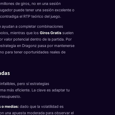
 millones de giros, no en una sesión
n jugador puede tener una sesión excelente o
contradiga el RTP teórico del juego.
 ayudan a completar combinaciones
bolos, mientras que los
Giros Gratis
suelen
valor potencial dentro de la partida. Por
 estrategia en Dragonz pasa por mantenerse
omo para tener oportunidades reales de
adas
nfalibles, pero sí estrategias
ma más eficiente. La clave es adaptar tu
 presupuesto.
 o medias:
dado que la volatilidad es
on una apuesta moderada para observar el