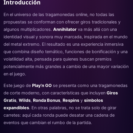
Introducción
En el universo de las tragamonedas online, no todas las
propuestas se conforman con ofrecer giros tradicionales y
algunos multiplicadores.
Annihilator
va más allá con una
identidad visual y sonora muy marcada, inspirada en el mundo
del metal extremo. El resultado es una experiencia inmersiva
que combina diseño temático, funciones de bonificación y una
volatilidad alta, pensada para quienes buscan premios
potencialmente más grandes a cambio de una mayor variación
en el juego.
Este juego de
Play’n GO
se presenta como una tragamonedas
de corte moderno, con características que incluyen
Giros
Gratis
,
Wilds
,
Ronda Bonus
,
Respins
y
símbolos
expandibles
. En otras palabras, no se trata solo de girar
carretes: aquí cada ronda puede desatar una cadena de
eventos que cambian el rumbo de la partida.