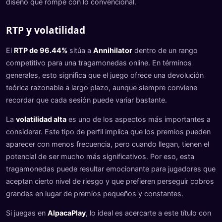
diseño que rompe con lo convencional.
RTP y volatilidad
El
RTP de 96.44%
sitúa a
Annihilator
dentro de un rango
competitivo para una tragamonedas online. En términos
generales, esto significa que el juego ofrece una devolución
teórica razonable a largo plazo, aunque siempre conviene
recordar que cada sesión puede variar bastante.
La
volatilidad alta
es uno de los aspectos más importantes a
considerar. Este tipo de perfil implica que los premios pueden
aparecer con menos frecuencia, pero cuando llegan, tienen el
potencial de ser mucho más significativos. Por eso, esta
tragamonedas puede resultar emocionante para jugadores que
aceptan cierto nivel de riesgo y que prefieren perseguir cobros
grandes en lugar de premios pequeños y constantes.
Si juegas en
AlpacaPlay
, lo ideal es acercarte a este título con