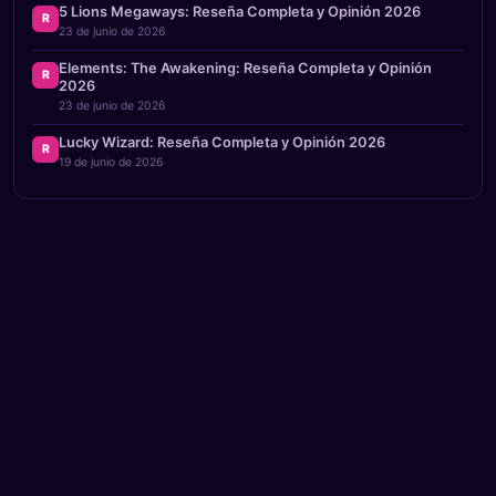
5 Lions Megaways: Reseña Completa y Opinión 2026
R
23 de junio de 2026
Elements: The Awakening: Reseña Completa y Opinión
R
2026
23 de junio de 2026
Lucky Wizard: Reseña Completa y Opinión 2026
R
19 de junio de 2026