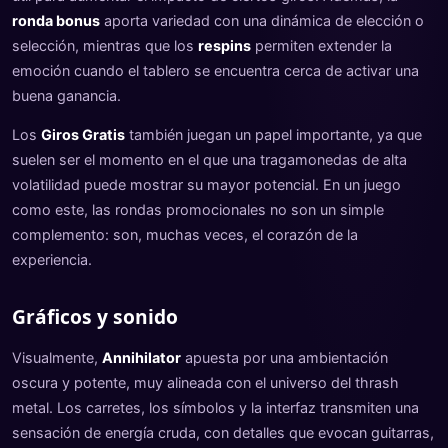
ronda bonus
aporta variedad con una dinámica de elección o
selección, mientras que los
respins
permiten extender la
emoción cuando el tablero se encuentra cerca de activar una
buena ganancia.
Los
Giros Gratis
también juegan un papel importante, ya que
suelen ser el momento en el que una tragamonedas de alta
volatilidad puede mostrar su mayor potencial. En un juego
como este, las rondas promocionales no son un simple
complemento: son, muchas veces, el corazón de la
experiencia.
Gráficos y sonido
Visualmente,
Annihilator
apuesta por una ambientación
oscura y potente, muy alineada con el universo del thrash
metal. Los carretes, los símbolos y la interfaz transmiten una
sensación de energía cruda, con detalles que evocan guitarras,