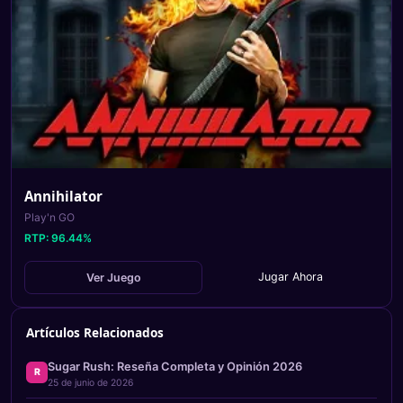
Annihilator
Play'n GO
RTP:
96.44
%
Jugar Ahora
Ver Juego
Artículos Relacionados
Sugar Rush: Reseña Completa y Opinión 2026
R
25 de junio de 2026