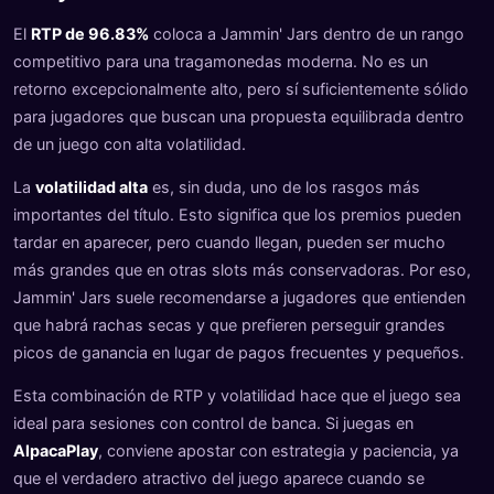
El
RTP de 96.83%
coloca a Jammin' Jars dentro de un rango
competitivo para una tragamonedas moderna. No es un
retorno excepcionalmente alto, pero sí suficientemente sólido
para jugadores que buscan una propuesta equilibrada dentro
de un juego con alta volatilidad.
La
volatilidad alta
es, sin duda, uno de los rasgos más
importantes del título. Esto significa que los premios pueden
tardar en aparecer, pero cuando llegan, pueden ser mucho
más grandes que en otras slots más conservadoras. Por eso,
Jammin' Jars suele recomendarse a jugadores que entienden
que habrá rachas secas y que prefieren perseguir grandes
picos de ganancia en lugar de pagos frecuentes y pequeños.
Esta combinación de RTP y volatilidad hace que el juego sea
ideal para sesiones con control de banca. Si juegas en
AlpacaPlay
, conviene apostar con estrategia y paciencia, ya
que el verdadero atractivo del juego aparece cuando se