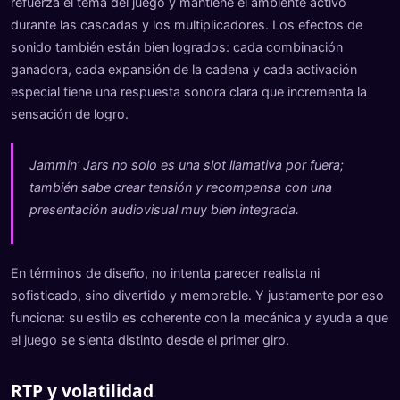
refuerza el tema del juego y mantiene el ambiente activo
durante las cascadas y los multiplicadores. Los efectos de
sonido también están bien logrados: cada combinación
ganadora, cada expansión de la cadena y cada activación
especial tiene una respuesta sonora clara que incrementa la
sensación de logro.
Jammin' Jars no solo es una slot llamativa por fuera;
también sabe crear tensión y recompensa con una
presentación audiovisual muy bien integrada.
En términos de diseño, no intenta parecer realista ni
sofisticado, sino divertido y memorable. Y justamente por eso
funciona: su estilo es coherente con la mecánica y ayuda a que
el juego se sienta distinto desde el primer giro.
RTP y volatilidad