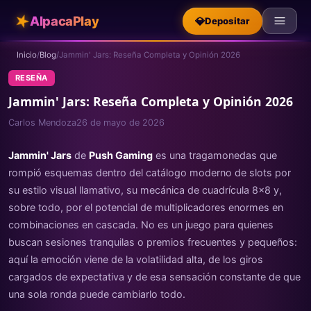
★
AlpacaPlay
💎
Depositar
Inicio
/
Blog
/
Jammin' Jars: Reseña Completa y Opinión 2026
RESEÑA
Jammin' Jars: Reseña Completa y Opinión 2026
Carlos Mendoza
26 de mayo de 2026
Jammin' Jars
de
Push Gaming
es una tragamonedas que
rompió esquemas dentro del catálogo moderno de slots por
su estilo visual llamativo, su mecánica de cuadrícula 8x8 y,
sobre todo, por el potencial de multiplicadores enormes en
combinaciones en cascada. No es un juego para quienes
buscan sesiones tranquilas o premios frecuentes y pequeños:
aquí la emoción viene de la volatilidad alta, de los giros
cargados de expectativa y de esa sensación constante de que
una sola ronda puede cambiarlo todo.