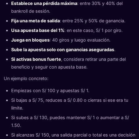
Establece una pérdida máxima
: entre 30% y 40% del
bankroll de sesión.
Fija una meta de salida
: entre 25% y 50% de ganancia.
Usa apuesta base del 1%
: en este caso, S/ 1 por giro.
Juega en bloques
: 40 giros y luego evaluación.
Sube la apuesta solo con ganancias aseguradas
.
Si activas bonus fuerte
, considera retirar una parte del
beneficio y seguir con apuesta base.
Un ejemplo concreto:
Empiezas con S/ 100 y apuestas S/ 1.
Si bajas a S/ 75, reduces a S/ 0.80 o cierras si ese era tu
límite.
Si subes a S/ 130, puedes mantener S/ 1 o aumentar a S/
1.50.
Si alcanzas S/ 150, una salida parcial o total es una decisión