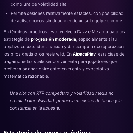
como una de volatilidad alta.
Permite sesiones relativamente estables, con posibilidad
de activar bonos sin depender de un solo golpe enorme.
En términos prácticos, esto vuelve a Dazzle Me apta para una
estrategia de
progresión moderada
, especialmente si tu
objetivo es extender la sesión y dar tiempo a que aparezcan
los giros gratis o los reels wild. En
AlpacaPlay
, esta clase de
tragamonedas suele ser conveniente para jugadores que
prefieren balance entre entretenimiento y expectativa
matemática razonable.
Una slot con RTP competitivo y volatilidad media no
premia la impulsividad: premia la disciplina de banca y la
constancia en la apuesta.
Estrategia de apuestas óptima