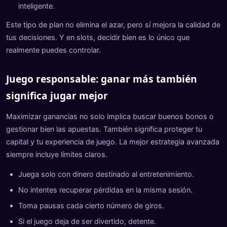
inteligente.
Este tipo de plan no elimina el azar, pero sí mejora la calidad de
tus decisiones. Y en slots, decidir bien es lo único que
realmente puedes controlar.
Juego responsable: ganar más también
significa jugar mejor
Maximizar ganancias no solo implica buscar buenos bonos o
gestionar bien las apuestas. También significa proteger tu
capital y tu experiencia de juego. La mejor estrategia avanzada
siempre incluye límites claros.
Juega solo con dinero destinado al entretenimiento.
No intentes recuperar pérdidas en la misma sesión.
Toma pausas cada cierto número de giros.
Si el juego deja de ser divertido, detente.