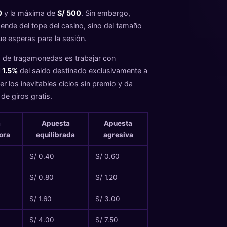
0
y la máxima de
S/ 500
. Sin embargo,
pende del tope del casino, sino del tamaño
ue esperas para la sesión.
po de tragamonedas es trabajar con
 1.5%
del saldo destinado exclusivamente a
r los inevitables ciclos sin premio y da
de giros gratis.
a
Apuesta
Apuesta
ora
equilibrada
agresiva
S/ 0.40
S/ 0.60
S/ 0.80
S/ 1.20
S/ 1.60
S/ 3.00
S/ 4.00
S/ 7.50