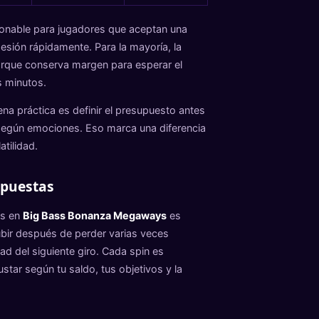
zonable para jugadores que aceptan una
sesión rápidamente. Para la mayoría, la
orque conserva margen para esperar el
s minutos.
ena práctica es definir el presupuesto antes
o según emociones. Eso marca una diferencia
atilidad.
apuestas
os en
Big Bass Bonanza Megaways
es
ubir después de perder varias veces
ad del siguiente giro. Cada spin es
star según tu saldo, tus objetivos y la