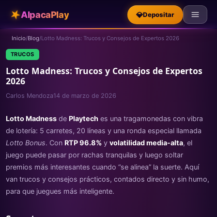
★
AlpacaPlay
💎
Depositar
Inicio
/
Blog
/
Lotto Madness: Trucos y Consejos de Expertos 2026
TRUCOS
Lotto Madness: Trucos y Consejos de Expertos
2026
Carlos Mendoza
14 de marzo de 2026
Lotto Madness
de
Playtech
es una tragamonedas con vibra
de lotería: 5 carretes, 20 líneas y una ronda especial llamada
Lotto Bonus
. Con
RTP 96.8%
y
volatilidad media-alta
, el
juego puede pasar por rachas tranquilas y luego soltar
premios más interesantes cuando “se alinea” la suerte. Aquí
van trucos y consejos prácticos, contados directo y sin humo,
para que juegues más inteligente.