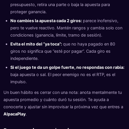
presupuesto, retira una parte o baja la apuesta para
proteger ganancia.
No cambies la apuesta cada 2 giros:
parece inofensivo,
pero te vuelve reactivo. Mantén rangos y cambia solo con
condiciones (ganancia, límite, tramo de sesión).
Evita el mito del “ya toca”:
que no haya pagado en 80
giros no significa que “esté por pagar”. Cada giro es
independiente.
Si el juego te da un golpe fuerte, no respondas con rabia:
baja apuesta o sal. El peor enemigo no es el RTP, es el
impulso.
Un buen hábito es cerrar con una nota: anota mentalmente tu
apuesta promedio y cuánto duró tu sesión. Te ayuda a
conocerte y ajustar sin improvisar la próxima vez que entres a
AlpacaPlay
.