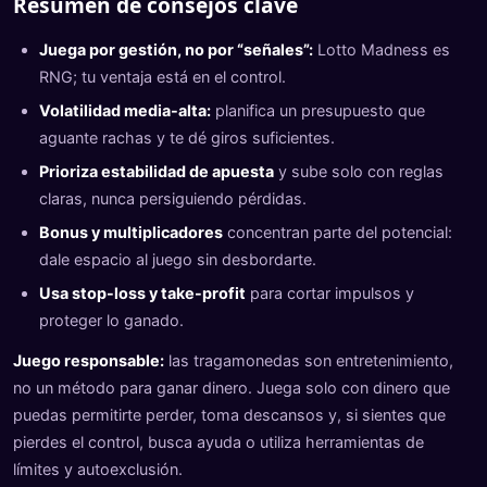
Resumen de consejos clave
Juega por gestión, no por “señales”:
Lotto Madness es
RNG; tu ventaja está en el control.
Volatilidad media-alta:
planifica un presupuesto que
aguante rachas y te dé giros suficientes.
Prioriza estabilidad de apuesta
y sube solo con reglas
claras, nunca persiguiendo pérdidas.
Bonus y multiplicadores
concentran parte del potencial:
dale espacio al juego sin desbordarte.
Usa stop-loss y take-profit
para cortar impulsos y
proteger lo ganado.
Juego responsable:
las tragamonedas son entretenimiento,
no un método para ganar dinero. Juega solo con dinero que
puedas permitirte perder, toma descansos y, si sientes que
pierdes el control, busca ayuda o utiliza herramientas de
límites y autoexclusión.