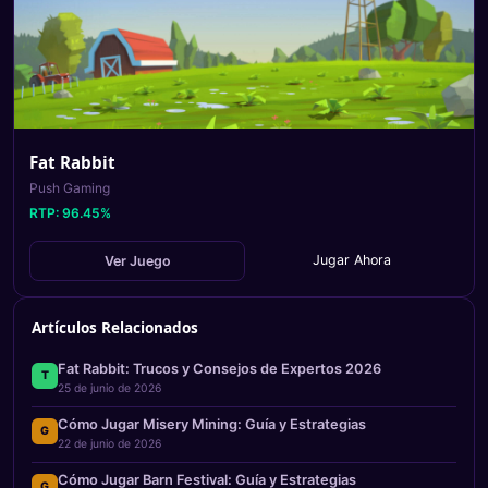
Fat Rabbit
Push Gaming
RTP:
96.45
%
Jugar Ahora
Ver Juego
Artículos Relacionados
Fat Rabbit: Trucos y Consejos de Expertos 2026
T
25 de junio de 2026
Cómo Jugar Misery Mining: Guía y Estrategias
G
22 de junio de 2026
Cómo Jugar Barn Festival: Guía y Estrategias
G