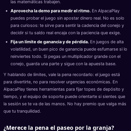
las matemáticas trabajen.
Aprovecha la demo para medir el ritmo.
En AlpacaPlay
puedes probar el juego sin apostar dinero real. No es solo
para curiosos: te sirve para sentir la cadencia del conejo y
decidir si tu saldo real encaja con la paciencia que exige.
Fija un límite de ganancia y de pérdida.
En juegos de alta
volatilidad, un buen pico de ganancia puede esfumarse si lo
reinviertes todo. Si pegas un multiplicador grande con el
conejo, guarda una parte y sigue con la apuesta base.
Y hablando de límites, vale la pena recordarlo: el juego está
para divertirte, no para resolver urgencias económicas. En
AlpacaPlay tienes herramientas para fijar topes de depósito y
tiempo, y el equipo de soporte puede orientarte si sientes que
la sesión se te va de las manos. No hay premio que valga más
que tu tranquilidad.
¿Merece la pena el paseo por la granja?