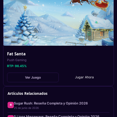
Fat Santa
Push Gaming
RTP:
96.45
%
Jugar Ahora
Ver Juego
Artículos Relacionados
Sugar Rush: Reseña Completa y Opinión 2026
R
25 de junio de 2026
5 Lions Megaways: Reseña Completa y Opinión 2026