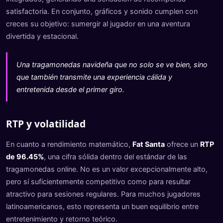
satisfactoria. En conjunto, gráficos y sonido cumplen con
creces su objetivo: sumergir al jugador en una aventura
divertida y estacional.
Una tragamonedas navideña que no solo se ve bien, sino
que también transmite una experiencia cálida y
entretenida desde el primer giro.
RTP y volatilidad
En cuanto a rendimiento matemático,
Fat Santa
ofrece un
RTP
de 96.45%
, una cifra sólida dentro del estándar de las
tragamonedas online. No es un valor excepcionalmente alto,
pero sí suficientemente competitivo como para resultar
atractivo para sesiones regulares. Para muchos jugadores
latinoamericanos, esto representa un buen equilibrio entre
entretenimiento y retorno teórico.