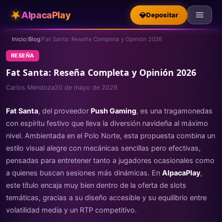
★
AlpacaPlay
💎
Depositar
Inicio
/
Blog
/
Fat Santa: Reseña Completa y Opinión 2026
RESEÑA
Fat Santa: Reseña Completa y Opinión 2026
Carlos Mendoza
20 de mayo de 2026
Fat Santa
, del proveedor
Push Gaming
, es una tragamonedas
con espíritu festivo que lleva la diversión navideña al máximo
nivel. Ambientada en el Polo Norte, esta propuesta combina un
estilo visual alegre con mecánicas sencillas pero efectivas,
pensadas para entretener tanto a jugadores ocasionales como
a quienes buscan sesiones más dinámicas. En
AlpacaPlay
,
este título encaja muy bien dentro de la oferta de slots
temáticas, gracias a su diseño accesible y su equilibrio entre
volatilidad media y un RTP competitivo.