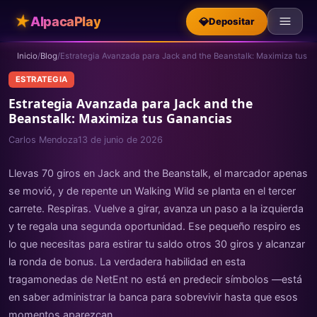
★
AlpacaPlay
💎
Depositar
Inicio
/
Blog
/
Estrategia Avanzada para Jack and the Beanstalk: Maximiza tus 
ESTRATEGIA
Estrategia Avanzada para Jack and the
Beanstalk: Maximiza tus Ganancias
Carlos Mendoza
13 de junio de 2026
Llevas 70 giros en Jack and the Beanstalk, el marcador apenas
se movió, y de repente un Walking Wild se planta en el tercer
carrete. Respiras. Vuelve a girar, avanza un paso a la izquierda
y te regala una segunda oportunidad. Ese pequeño respiro es
lo que necesitas para estirar tu saldo otros 30 giros y alcanzar
la ronda de bonus. La verdadera habilidad en esta
tragamonedas de NetEnt no está en predecir símbolos —está
en saber administrar la banca para sobrevivir hasta que esos
momentos aparezcan.