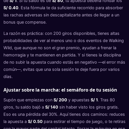
de
S/ 1
. Si tu saldo es de
S/ 80
, tu apuesta debería rondar los
S/ 0.40
. Esta fórmula te da suficiente recorrido para absorber
las rachas adversas sin descapitalizarte antes de llegar a un
bonus que compense.
La razón es práctica: con 200 giros disponibles, tienes altas
probabilidades de ver al menos uno o dos eventos de Walking
Wild, que aunque no son el gran premio, ayudan a frenar la
hemorragia y te mantienen en partida. Y si tienes la disciplina
de no subir la apuesta cuando estás en negativo —el error más
común—, evitas que una sola sesión te deje fuera por varios
días.
Ajustar sobre la marcha: el semáforo de tu sesión
Supón que empiezas con
S/ 200
y apuestas
S/ 1
. Tras 80
giros, tu saldo bajó a
S/ 140
sin haber visto los giros gratis.
Eso es una pérdida del 30%. Aquí tienes dos caminos: reduces
la apuesta a
S/ 0.50
para estirar el tiempo de juego, o te retiras
con la mayor parte del capital intacto. Forzar la máquina en ese