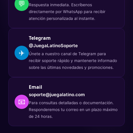
💬
Respuesta inmediata. Escríbenos
directamente por WhatsApp para recibir
atención personalizada al instante.
Telegram
@JuegaLatinoSoporte
✈️
Únete a nuestro canal de Telegram para
recibir soporte rápido y mantenerte informado
sobre las últimas novedades y promociones.
Email
soporte@juegalatino.com
📧
Para consultas detalladas o documentación.
Responderemos tu correo en un plazo máximo
de 24 horas.