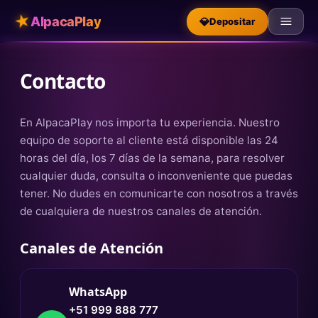
★
AlpacaPlay
💎
Depositar
Contacto
En
AlpacaPlay
nos importa tu experiencia. Nuestro
equipo de soporte al cliente está disponible las 24
horas del día, los 7 días de la semana, para resolver
cualquier duda, consulta o inconveniente que puedas
tener. No dudes en comunicarte con nosotros a través
de cualquiera de nuestros canales de atención.
Canales de Atención
WhatsApp
+51 999 888 777