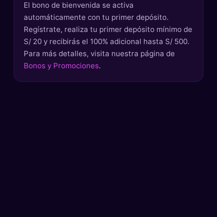
El bono de bienvenida se activa
automáticamente con tu primer depósito.
Regístrate, realiza tu primer depósito mínimo de
S/ 20 y recibirás el 100% adicional hasta S/ 500.
Para más detalles, visita nuestra página de
Bonos y Promociones
.