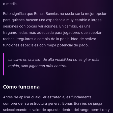
o media.
Esto significa que Bonus Bunnies no suele ser la mejor opción
para quienes buscan una experiencia muy estable o largas
sesiones con pocas variaciones. En cambio, es una
tragamonedas más adecuada para jugadores que aceptan
rachas irregulares a cambio de la posibilidad de activar
funciones especiales con mejor potencial de pago.
La clave en una slot de alta volatilidad no es girar más
rápido, sino jugar con más control.
Cómo funciona
Antes de aplicar cualquier estrategia, es fundamental
comprender su estructura general. Bonus Bunnies se juega
seleccionando el valor de apuesta dentro del rango permitido y