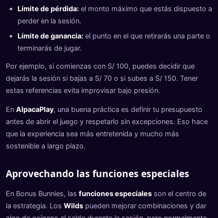
Límite de pérdida:
el monto máximo que estás dispuesto a
perder en la sesión.
Límite de ganancia:
el punto en el que retirarás una parte o
terminarás de jugar.
Por ejemplo, si comienzas con S/ 100, puedes decidir que
dejarás la sesión si bajas a S/ 70 o si subes a S/ 150. Tener
estas referencias evita improvisar bajo presión.
En
AlpacaPlay
, una buena práctica es definir tu presupuesto
antes de abrir el juego y respetarlo sin excepciones. Eso hace
que la experiencia sea más entretenida y mucho más
sostenible a largo plazo.
Aprovechando las funciones especiales
En Bonus Bunnies, las
funciones especiales
son el centro de
la estrategia. Los
Wilds
pueden mejorar combinaciones y dar
algo de oxígeno al saldo durante la sesión, pero normalmente