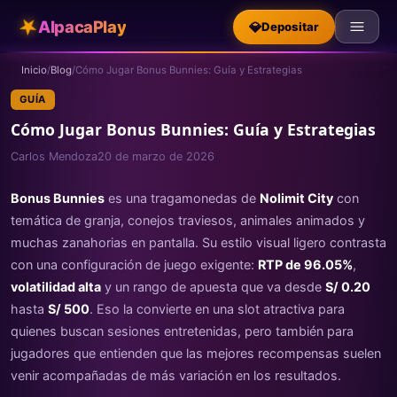
★
AlpacaPlay
💎
Depositar
Inicio
/
Blog
/
Cómo Jugar Bonus Bunnies: Guía y Estrategias
GUÍA
Cómo Jugar Bonus Bunnies: Guía y Estrategias
Carlos Mendoza
20 de marzo de 2026
Bonus Bunnies
es una tragamonedas de
Nolimit City
con
temática de granja, conejos traviesos, animales animados y
muchas zanahorias en pantalla. Su estilo visual ligero contrasta
con una configuración de juego exigente:
RTP de 96.05%
,
volatilidad alta
y un rango de apuesta que va desde
S/ 0.20
hasta
S/ 500
. Eso la convierte en una slot atractiva para
quienes buscan sesiones entretenidas, pero también para
jugadores que entienden que las mejores recompensas suelen
venir acompañadas de más variación en los resultados.