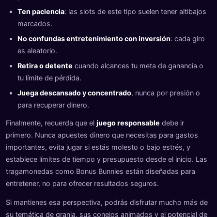
Ten paciencia
: las slots de este tipo suelen tener altibajos
marcados.
No confundas entretenimiento con inversión
: cada giro
es aleatorio.
Retira o detente
cuando alcances tu meta de ganancia o
tu límite de pérdida.
Juega descansado y concentrado
, nunca por presión o
para recuperar dinero.
Finalmente, recuerda que el
juego responsable
debe ir
primero. Nunca apuestes dinero que necesitas para gastos
importantes, evita jugar si estás molesto o bajo estrés, y
establece límites de tiempo y presupuesto desde el inicio. Las
tragamonedas como Bonus Bunnies están diseñadas para
entretener, no para ofrecer resultados seguros.
Si mantienes esa perspectiva, podrás disfrutar mucho más de
su temática de granja, sus conejos animados y el potencial de