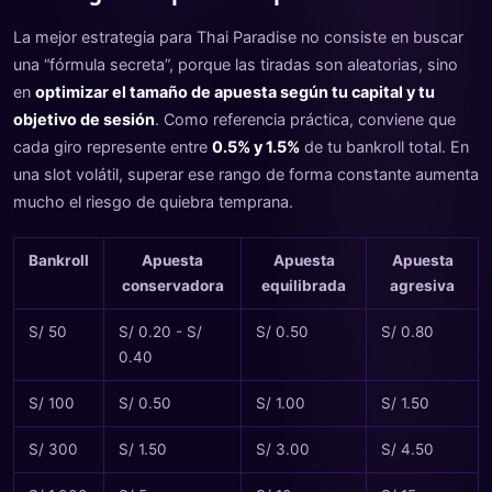
La mejor estrategia para Thai Paradise no consiste en buscar
una “fórmula secreta”, porque las tiradas son aleatorias, sino
en
optimizar el tamaño de apuesta según tu capital y tu
objetivo de sesión
. Como referencia práctica, conviene que
cada giro represente entre
0.5% y 1.5%
de tu bankroll total. En
una slot volátil, superar ese rango de forma constante aumenta
mucho el riesgo de quiebra temprana.
Bankroll
Apuesta
Apuesta
Apuesta
conservadora
equilibrada
agresiva
S/ 50
S/ 0.20 - S/
S/ 0.50
S/ 0.80
0.40
S/ 100
S/ 0.50
S/ 1.00
S/ 1.50
S/ 300
S/ 1.50
S/ 3.00
S/ 4.50