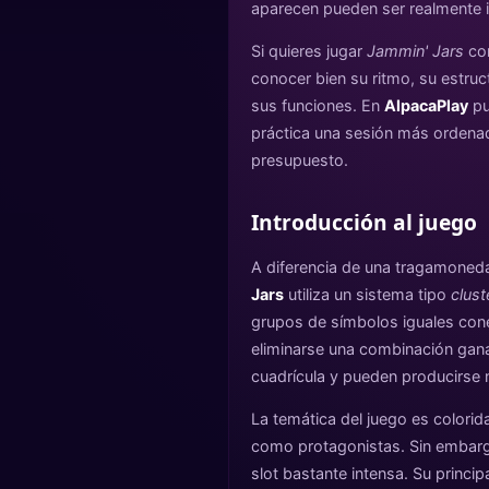
aparecen pueden ser realmente 
Si quieres jugar
Jammin' Jars
con
conocer bien su ritmo, su estruc
sus funciones. En
AlpacaPlay
pu
práctica una sesión más ordenada
presupuesto.
Introducción al juego
A diferencia de una tragamoneda
Jars
utiliza un sistema tipo
clust
grupos de símbolos iguales cone
eliminarse una combinación gana
cuadrícula y pueden producirse
La temática del juego es colori
como protagonistas. Sin embarg
slot bastante intensa. Su princip