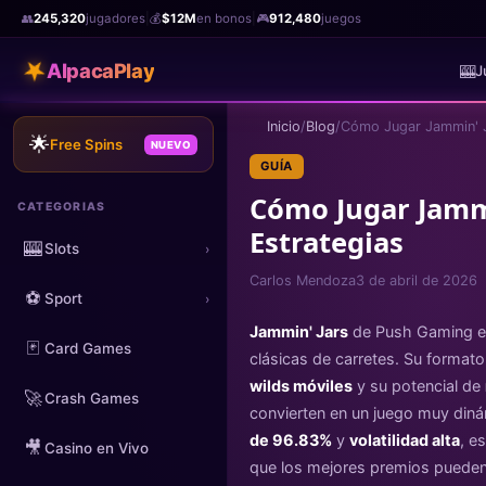
👥
💰
🎮
245,320
jugadores
|
$
12
M
en bonos
|
912,480
juegos
★
AlpacaPlay
🎰
J
Inicio
/
Blog
/
Cómo Jugar Jammin' J
🌟
Free Spins
NUEVO
GUÍA
Cómo Jugar Jammi
CATEGORIAS
Estrategias
🎰
Slots
›
Carlos Mendoza
3 de abril de 2026
⚽
Sport
›
Jammin' Jars
de Push Gaming es
🃏
Card Games
clásicas de carretes. Su format
wilds móviles
y su potencial de
🚀
Crash Games
convierten en un juego muy din
de 96.83%
y
volatilidad alta
, e
🎥
Casino en Vivo
que los mejores premios pueden 