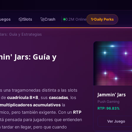
uegos
🎲
Slots
🚀
Crash
✨
0.2M Online
Daily Perks
ars: Guía y Estrategias
n' Jars: Guía y
 una tragamonedas distinta a las slots
Jammin' Jars
o de
cuadrícula 8x8
, sus
cascadas
, los
Push Gaming
multiplicadores acumulativos
la
RTP:
96.83
%
ámico, pero también exigente. Con un
RTP
stá pensada para jugadores que entienden
Ver Juego
tardar en llegar, pero que cuando