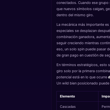
conectados. Cuando ese grupo s
que nuevos símbolos caigan, gen
dentro del mismo giro.
La mecánica más importante es 
especiales se desplazan después
combinación ganadora, aumentan 
seguir creciendo mientras conti
eso, un solo spin puede pasar d
de gran pago en cuestión de se
En términos estratégicos, esto s
giro solo por la primera combin
potencial está en lo que ocurre
Un wild bien posicionado puede 
Elemento
Impac
Cascadas
Permi