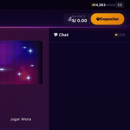
14,283
online
ES
BALANCE
💰
💎
Depositar
S/ 0.00
💬 Chat
1,525
Jugar Ahora