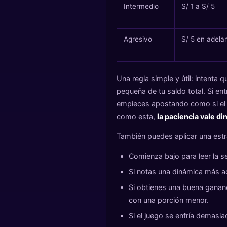
Intermedio
S/ 1 a S/ 5
Agresivo
S/ 5 en adela
Una regla simple y útil: intenta 
pequeña de tu saldo total. Si en
empieces apostando como si el b
como esta,
la paciencia vale di
También puedes aplicar una estr
Comienza bajo para leer la s
Si notas una dinámica más ac
Si obtienes una buena gananc
con una porción menor.
Si el juego se enfría demasia