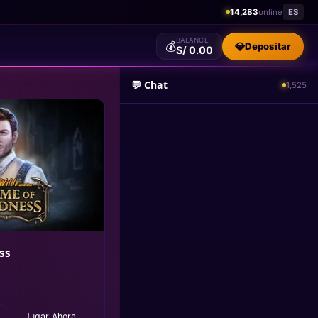
14,283
online
ES
BALANCE
💰
💎
Depositar
S/ 0.00
💬 Chat
1,525
ss
Jugar Ahora