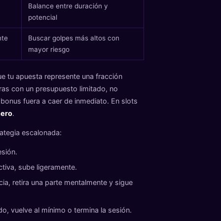
Balance entre duración y
potencial
nte
Buscar golpes más altos con
mayor riesgo
que tu apuesta represente una fracción
tras con un presupuesto limitado, no
onus fuera a caer de inmediato. En slots
nero
.
ategia escalonada:
esión.
tiva, sube ligeramente.
ia, retira una parte mentalmente y sigue
do, vuelve al mínimo o termina la sesión.