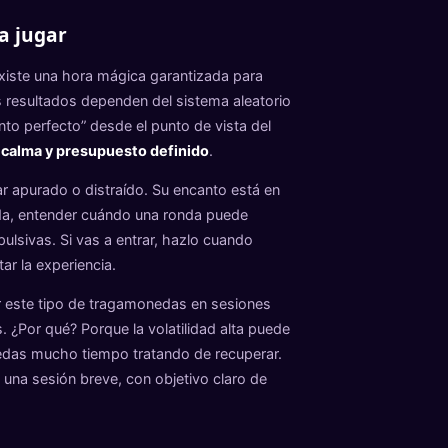
a jugar
existe una hora mágica garantizada para
s resultados dependen del sistema aleatorio
to perfecto” desde el punto de vista del
 calma y presupuesto definido
.
gar apurado o distraído. Su encanto está en
ada, entender cuándo una ronda puede
ulsivas. Si vas a entrar, hazlo cuando
ar la experiencia.
r este tipo de tragamonedas en sesiones
 ¿Por qué? Porque la volatilidad alta puede
edas mucho tiempo tratando de recuperar.
 una sesión breve, con objetivo claro de