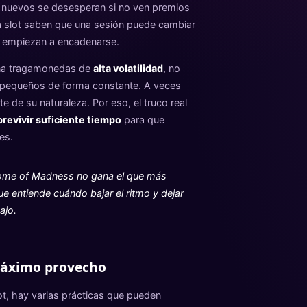
 nuevos se desesperan si no ven premios
a slot saben que una sesión puede cambiar
s empiezan a encadenarse.
 una tragamonedas de
alta volatilidad
, no
 pequeños de forma constante. A veces
te de su naturaleza. Por eso, el truco real
revivir suficiente tiempo
para que
es.
me of Madness no gana el que más
ue entiende cuándo bajar el ritmo y dejar
ajo.
máximo provecho
lot, hay varias prácticas que pueden