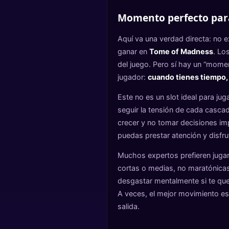
Momento perfecto par
Aquí va una verdad directa: no 
ganar en
Tome of Madness
. Lo
del juego. Pero sí hay un “momen
jugador:
cuando tienes tiempo,
Este no es un slot ideal para ju
seguir la tensión de cada casc
crecer y no tomar decisiones imp
puedas prestar atención y disfrut
Muchos expertos prefieren juga
cortas o medias, no maratónicas.
desgastar mentalmente si te qu
A veces, el mejor movimiento es
salida.