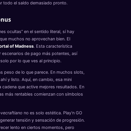
r todo el saldo demasiado pronto.
onus
 ocultas” en el sentido literal, sí hay
que muchos no aprovechan bien. El
ortal of Madness
. Esta característica
rir escenarios de pago más potentes, así
olo por lo que ves al principio.
s peso de lo que parece. En muchos slots,
í y listo. Aquí, en cambio, esa mini
na cadena que active mejores resultados. En
ndas más rentables comienzan con símbolos
ovecraftiano
no es solo estética. Play'n GO
generar tensión y sensación de progresión.
recer lento en ciertos momentos, pero