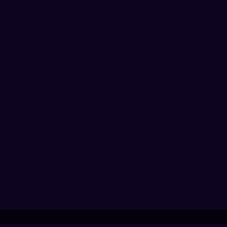
JUEGOS