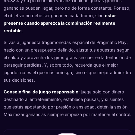
95.88% y su perfil de alta varianza indican que las grandes
ganancias pueden llegar, pero no de forma constante. Por eso,
el objetivo no debe ser ganar en cada tramo, sino
estar
presente cuando aparezca la combinación realmente
rentable
.
Si vas a jugar esta tragamonedas espacial de Pragmatic Play,
hazlo con un presupuesto definido, ajusta tus apuestas según
el saldo y aprovecha los giros gratis sin caer en la tentación de
perseguir pérdidas. Y, sobre todo, recuerda que el mejor
jugador no es el que más arriesga, sino el que mejor administra
sus decisiones.
Consejo final de juego responsable:
juega solo con dinero
destinado al entretenimiento, establece pausas, y si sientes
que estás apostando por presión o ansiedad, detén la sesión.
Maximizar ganancias siempre empieza por mantener el control.