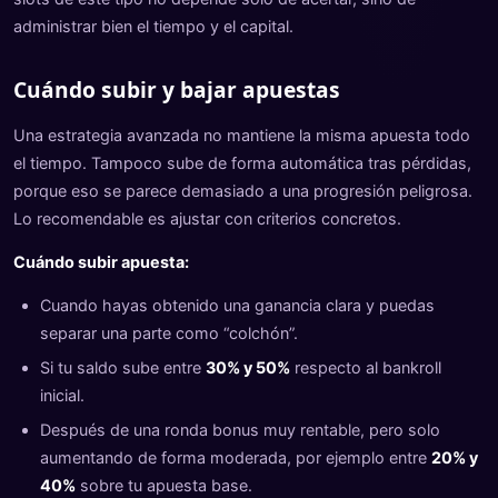
administrar bien el tiempo y el capital.
Cuándo subir y bajar apuestas
Una estrategia avanzada no mantiene la misma apuesta todo
el tiempo. Tampoco sube de forma automática tras pérdidas,
porque eso se parece demasiado a una progresión peligrosa.
Lo recomendable es ajustar con criterios concretos.
Cuándo subir apuesta:
Cuando hayas obtenido una ganancia clara y puedas
separar una parte como “colchón”.
Si tu saldo sube entre
30% y 50%
respecto al bankroll
inicial.
Después de una ronda bonus muy rentable, pero solo
aumentando de forma moderada, por ejemplo entre
20% y
40%
sobre tu apuesta base.