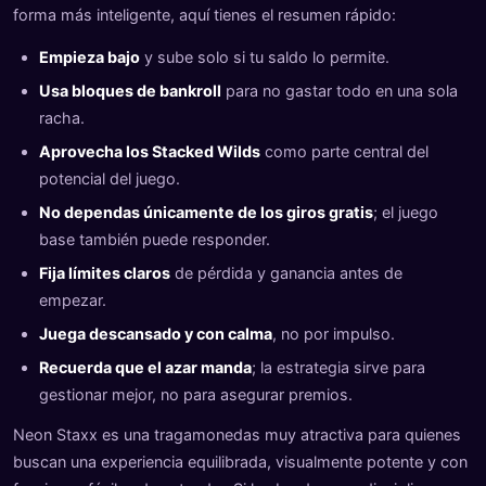
forma más inteligente, aquí tienes el resumen rápido:
Empieza bajo
y sube solo si tu saldo lo permite.
Usa bloques de bankroll
para no gastar todo en una sola
racha.
Aprovecha los Stacked Wilds
como parte central del
potencial del juego.
No dependas únicamente de los giros gratis
; el juego
base también puede responder.
Fija límites claros
de pérdida y ganancia antes de
empezar.
Juega descansado y con calma
, no por impulso.
Recuerda que el azar manda
; la estrategia sirve para
gestionar mejor, no para asegurar premios.
Neon Staxx es una tragamonedas muy atractiva para quienes
buscan una experiencia equilibrada, visualmente potente y con