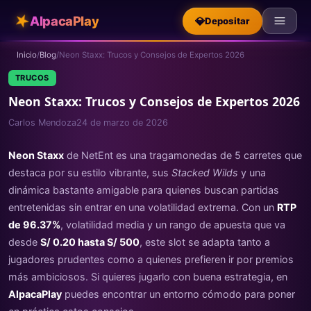
★
AlpacaPlay
💎
Depositar
Inicio
/
Blog
/
Neon Staxx: Trucos y Consejos de Expertos 2026
TRUCOS
Neon Staxx: Trucos y Consejos de Expertos 2026
Carlos Mendoza
24 de marzo de 2026
Neon Staxx
de NetEnt es una tragamonedas de 5 carretes que
destaca por su estilo vibrante, sus
Stacked Wilds
y una
dinámica bastante amigable para quienes buscan partidas
entretenidas sin entrar en una volatilidad extrema. Con un
RTP
de 96.37%
, volatilidad media y un rango de apuesta que va
desde
S/ 0.20 hasta S/ 500
, este slot se adapta tanto a
jugadores prudentes como a quienes prefieren ir por premios
más ambiciosos. Si quieres jugarlo con buena estrategia, en
AlpacaPlay
puedes encontrar un entorno cómodo para poner