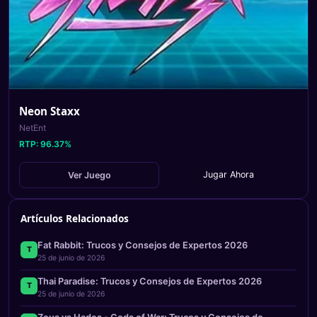
Neon Staxx
NetEnt
RTP:
96.37
%
Jugar Ahora
Ver Juego
Artículos Relacionados
Fat Rabbit: Trucos y Consejos de Expertos 2026
T
25 de junio de 2026
Thai Paradise: Trucos y Consejos de Expertos 2026
T
25 de junio de 2026