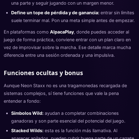
una parte y seguir jugando con un margen menor.
Define un tope de pérdida y de ganancia:
entrar sin límites
suele terminar mal. Pon una meta simple antes de empezar.
En plataformas como
AlpacaPlay
, donde puedes acceder al
juego de forma práctica, conviene entrar con un plan claro en
vez de improvisar sobre la marcha. Ese detalle marca mucha
diferencia entre una sesión ordenada y una impulsiva.
Funciones ocultas y bonus
Aunque Neon Staxx no es una tragamonedas recargada de
sistemas complejos, sí tiene funciones que vale la pena
entender a fondo:
Símbolos Wild:
ayudan a completar combinaciones
ganadoras y son parte esencial del potencial del juego.
Stacked Wilds:
esta es la función más llamativa. Al
aparecer apilados, pueden cubrir buena parte de un carrete