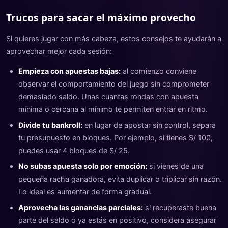
Trucos para sacar el máximo provecho
Si quieres jugar con más cabeza, estos consejos te ayudarán a
aprovechar mejor cada sesión:
Empieza con apuestas bajas:
al comienzo conviene
observar el comportamiento del juego sin comprometer
demasiado saldo. Unas cuantas rondas con apuesta
mínima o cercana al mínimo te permiten entrar en ritmo.
Divide tu bankroll:
en lugar de apostar sin control, separa
tu presupuesto en bloques. Por ejemplo, si tienes S/ 100,
puedes usar 4 bloques de S/ 25.
No subas apuesta solo por emoción:
si vienes de una
pequeña racha ganadora, evita duplicar o triplicar sin razón.
Lo ideal es aumentar de forma gradual.
Aprovecha las ganancias parciales:
si recuperaste buena
parte del saldo o ya estás en positivo, considera asegurar