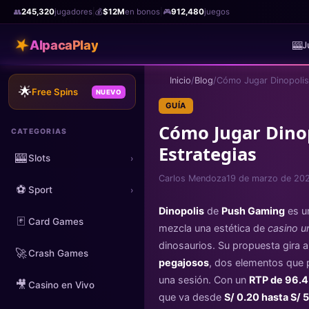
👥
💰
🎮
245,320
jugadores
|
$
12
M
en bonos
|
912,480
juegos
★
AlpacaPlay
🎰
J
Inicio
/
Blog
/
Cómo Jugar Dinopolis:
🌟
Free Spins
NUEVO
GUÍA
Cómo Jugar Dinop
CATEGORIAS
Estrategias
🎰
Slots
›
Carlos Mendoza
19 de marzo de 20
⚽
Sport
›
Dinopolis
de
Push Gaming
es u
🃏
Card Games
mezcla una estética de
casino u
dinosaurios. Su propuesta gira 
🚀
Crash Games
pegajosos
, dos elementos que 
una sesión. Con un
RTP de 96.
🎥
Casino en Vivo
que va desde
S/ 0.20 hasta S/ 