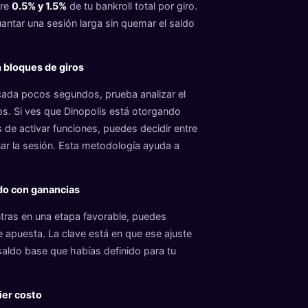
tre
0.5% y 1.5%
de tu bankroll total por giro.
ntar una sesión larga sin quemar el saldo
 bloques de giros
cada pocos segundos, prueba analizar el
os. Si ves que Dinopolis está otorgando
 de activar funciones, puedes decidir entre
nar la sesión. Esta metodología ayuda a
do con ganancias
ntras en una etapa favorable, puedes
 apuesta. La clave está en que ese ajuste
saldo base que habías definido para tu
ier costo