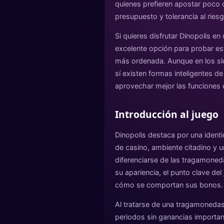
quienes prefieren apostar poco
presupuesto y tolerancia al riesg
Si quieres disfrutar Dinopolis en
excelente opción para probar es
más ordenada. Aunque en los slo
sí existen formas inteligentes de
aprovechar mejor las funciones 
Introducción al juego
Dinopolis destaca por una ident
de casino, ambiente citadino y 
diferenciarse de las tragamoneda
su apariencia, el punto clave de
cómo se comportan sus bonos.
Al tratarse de una tragamoneda
periodos sin ganancias importan