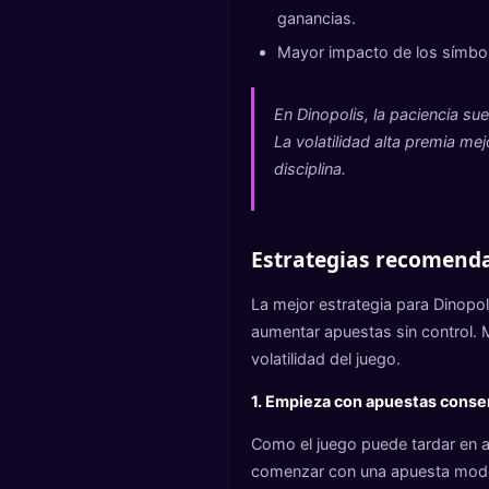
ganancias.
Mayor impacto de los símbo
En Dinopolis, la paciencia su
La volatilidad alta premia me
disciplina.
Estrategias recomend
La mejor estrategia para Dinopol
aumentar apuestas sin control. Má
volatilidad del juego.
1. Empieza con apuestas conse
Como el juego puede tardar en ac
comenzar con una apuesta moder