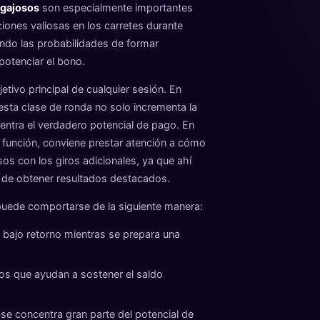
egajosos
son especialmente importantes
ones valiosas en los carretes durante
ando las probabilidades de formar
otenciar el bono.
jetivo principal de cualquier sesión. En
sta clase de ronda no solo incrementa la
ntra el verdadero potencial de pago. En
a función, conviene prestar atención a cómo
os con los giros adicionales, ya que ahí
d de obtener resultados destacados.
 puede comportarse de la siguiente manera:
 bajo retorno mientras se prepara una
s que ayudan a sostener el saldo
se concentra gran parte del potencial de