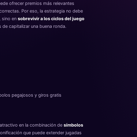
puede ofrecer premios más relevantes
correctas. Por eso, la estrategia no debe
, sino en
sobrevivir a los ciclos del juego
 de capitalizar una buena ronda.
olos pegajosos y giros gratis
 atractivo en la combinación de
símbolos
onificación que puede extender jugadas