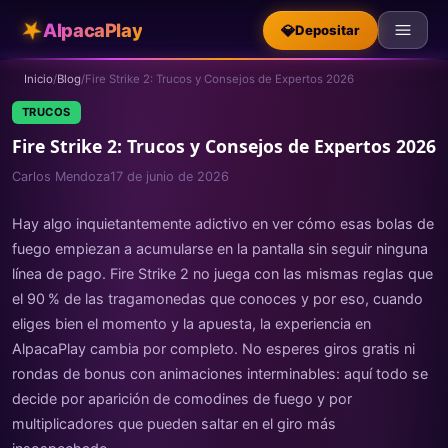
★
AlpacaPlay
💎
Depositar
Inicio
/
Blog
/
Fire Strike 2: Trucos y Consejos de Expertos 2026
TRUCOS
Fire Strike 2: Trucos y Consejos de Expertos 2026
Carlos Mendoza
17 de junio de 2026
Hay algo inquietantemente adictivo en ver cómo esas bolas de
fuego empiezan a acumularse en la pantalla sin seguir ninguna
línea de pago. Fire Strike 2 no juega con las mismas reglas que
el 90 % de las tragamonedas que conoces y por eso, cuando
eliges bien el momento y la apuesta, la experiencia en
AlpacaPlay cambia por completo. No esperes giros gratis ni
rondas de bonus con animaciones interminables: aquí todo se
decide por aparición de comodines de fuego y por
multiplicadores que pueden saltar en el giro más