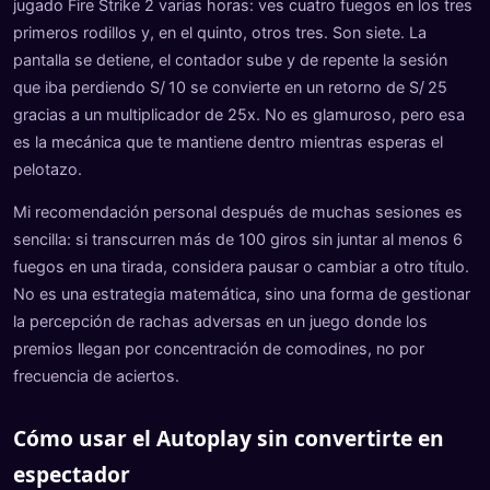
jugado Fire Strike 2 varias horas: ves cuatro fuegos en los tres
primeros rodillos y, en el quinto, otros tres. Son siete. La
pantalla se detiene, el contador sube y de repente la sesión
que iba perdiendo S/ 10 se convierte en un retorno de S/ 25
gracias a un multiplicador de 25x. No es glamuroso, pero esa
es la mecánica que te mantiene dentro mientras esperas el
pelotazo.
Mi recomendación personal después de muchas sesiones es
sencilla: si transcurren más de 100 giros sin juntar al menos 6
fuegos en una tirada, considera pausar o cambiar a otro título.
No es una estrategia matemática, sino una forma de gestionar
la percepción de rachas adversas en un juego donde los
premios llegan por concentración de comodines, no por
frecuencia de aciertos.
Cómo usar el Autoplay sin convertirte en
espectador