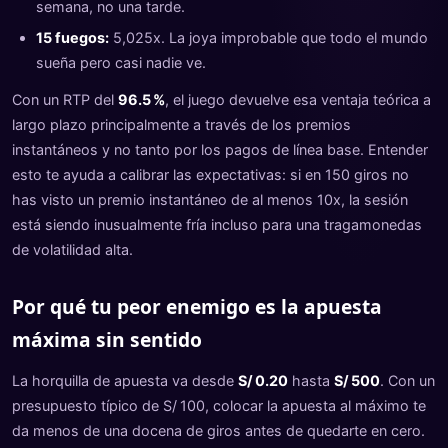
semana, no una tarde.
15 fuegos:
5,025x. La joya improbable que todo el mundo
sueña pero casi nadie ve.
Con un RTP del
96.5 %
, el juego devuelve esa ventaja teórica a
largo plazo principalmente a través de los premios
instantáneos y no tanto por los pagos de línea base. Entender
esto te ayuda a calibrar las expectativas: si en 150 giros no
has visto un premio instantáneo de al menos 10x, la sesión
está siendo inusualmente fría incluso para una tragamonedas
de volatilidad alta.
Por qué tu peor enemigo es la apuesta
máxima sin sentido
La horquilla de apuesta va desde
S/ 0.20
hasta
S/ 500
. Con un
presupuesto típico de S/ 100, colocar la apuesta al máximo te
da menos de una docena de giros antes de quedarte en cero.