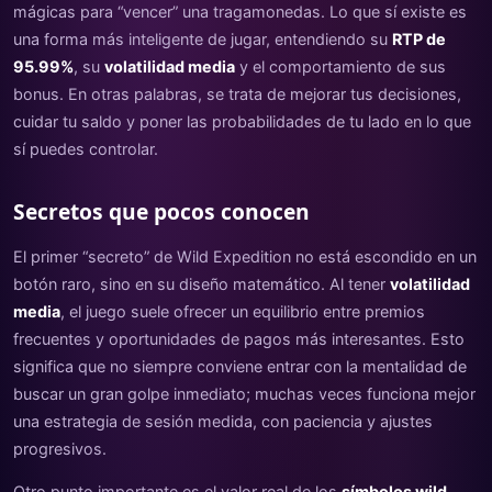
mágicas para “vencer” una tragamonedas. Lo que sí existe es
una forma más inteligente de jugar, entendiendo su
RTP de
95.99%
, su
volatilidad media
y el comportamiento de sus
bonus. En otras palabras, se trata de mejorar tus decisiones,
cuidar tu saldo y poner las probabilidades de tu lado en lo que
sí puedes controlar.
Secretos que pocos conocen
El primer “secreto” de Wild Expedition no está escondido en un
botón raro, sino en su diseño matemático. Al tener
volatilidad
media
, el juego suele ofrecer un equilibrio entre premios
frecuentes y oportunidades de pagos más interesantes. Esto
significa que no siempre conviene entrar con la mentalidad de
buscar un gran golpe inmediato; muchas veces funciona mejor
una estrategia de sesión medida, con paciencia y ajustes
progresivos.
Otro punto importante es el valor real de los
símbolos wild