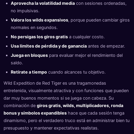
Aprovecha la volatilidad media
con sesiones ordenadas,
no impulsivas.
Valora los wilds expansivos
, porque pueden cambiar giros
normales en segundos.
No persigas los giros gratis
a cualquier costo.
Usa límites de pérdida y de ganancia
antes de empezar.
Juega en bloques
para evaluar mejor el rendimiento del
saldo.
Retírate a tiempo
cuando alcances tu objetivo.
Wild Expedition de Red Tiger es una tragamonedas
entretenida, visualmente atractiva y con funciones que pueden
dar muy buenos momentos si se juega con cabeza. Su
combinación de
giros gratis, wilds, multiplicadores, ronda
bonus y símbolos expandibles
hace que cada sesión tenga
dinamismo, pero el verdadero truco está en administrar bien tu
presupuesto y mantener expectativas realistas.