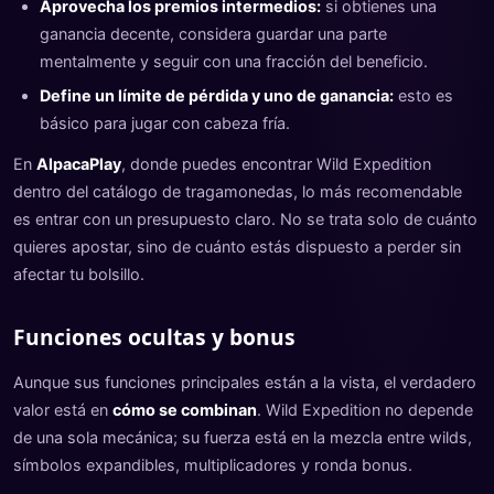
Aprovecha los premios intermedios:
si obtienes una
ganancia decente, considera guardar una parte
mentalmente y seguir con una fracción del beneficio.
Define un límite de pérdida y uno de ganancia:
esto es
básico para jugar con cabeza fría.
En
AlpacaPlay
, donde puedes encontrar Wild Expedition
dentro del catálogo de tragamonedas, lo más recomendable
es entrar con un presupuesto claro. No se trata solo de cuánto
quieres apostar, sino de cuánto estás dispuesto a perder sin
afectar tu bolsillo.
Funciones ocultas y bonus
Aunque sus funciones principales están a la vista, el verdadero
valor está en
cómo se combinan
. Wild Expedition no depende
de una sola mecánica; su fuerza está en la mezcla entre wilds,
símbolos expandibles, multiplicadores y ronda bonus.