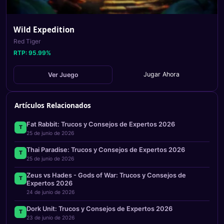
Wild Expedition
Red Tiger
RTP:
95.99
%
Jugar Ahora
Ver Juego
Artículos Relacionados
Fat Rabbit: Trucos y Consejos de Expertos 2026
T
25 de junio de 2026
Thai Paradise: Trucos y Consejos de Expertos 2026
T
25 de junio de 2026
Zeus vs Hades - Gods of War: Trucos y Consejos de
T
Expertos 2026
24 de junio de 2026
Dork Unit: Trucos y Consejos de Expertos 2026
T
23 de junio de 2026