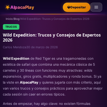
★
AlpacaPlay
💎
Depositar
Inicio
/
Blog
/
Wild Expedition: Trucos y Consejos de Expertos 2026
TRUCOS
Wild Expedition: Trucos y Consejos de Expertos
2026
Carlos Mendoza
30 de marzo de 2026
Wild Expedition
de Red Tiger es una tragamonedas con
estética de safari que combina una mecánica clásica de 5
carretes y 30 líneas con funciones muy atractivas:
wilds
expansivos
, giros gratis, multiplicadores y ronda bonus. Si ya
la viste en
AlpacaPlay
y quieres jugarla con más criterio, aquí
van varios trucos y consejos prácticos para aprovechar mejor
cada sesión sin caer en errores típicos.
Antes de empezar, hay algo clave: no existen fórmulas