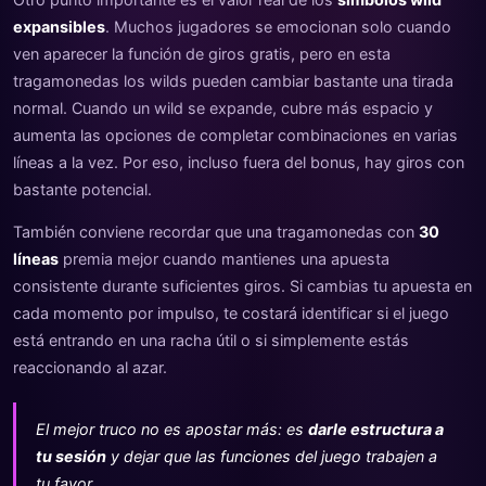
expansibles
. Muchos jugadores se emocionan solo cuando
ven aparecer la función de giros gratis, pero en esta
tragamonedas los wilds pueden cambiar bastante una tirada
normal. Cuando un wild se expande, cubre más espacio y
aumenta las opciones de completar combinaciones en varias
líneas a la vez. Por eso, incluso fuera del bonus, hay giros con
bastante potencial.
También conviene recordar que una tragamonedas con
30
líneas
premia mejor cuando mantienes una apuesta
consistente durante suficientes giros. Si cambias tu apuesta en
cada momento por impulso, te costará identificar si el juego
está entrando en una racha útil o si simplemente estás
reaccionando al azar.
El mejor truco no es apostar más: es
darle estructura a
tu sesión
y dejar que las funciones del juego trabajen a
tu favor.