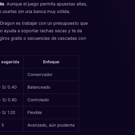
do
. Aunque el juego permita apuestas altas,
te usarlas sin una banca muy sólida.
 Dragon es trabajar con un presupuesto que
to ayuda a soportar rachas secas y te da
giros gratis o secuencias de cascadas con
 sugerida
Enfoque
Conservador
- S/ 0.40
Balanceado
- S/ 0.60
Controlado
- S/ 1.20
Flexible
/ 5
Avanzado, aún prudente