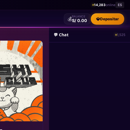
14,283
online
ES
BALANCE
💰
💎
Depositar
S/ 0.00
💬 Chat
1,525