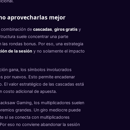
cional.
mo aprovecharlas mejor
u combinación de
cascadas
,
giros gratis
y
structura suele concentrar una parte
n las rondas bonus. Por eso, una estrategia
ión de la sesión
y no solamente el impacto
ón gana, los símbolos involucrados
s por nuevos. Esto permite encadenar
. El valor estratégico de las cascadas está
n costo adicional de apuesta.
acksaw Gaming, los multiplicadores suelen
 premios grandes. Un giro mediocre puede
te si se conecta con multiplicadores
 Por eso no conviene abandonar la sesión