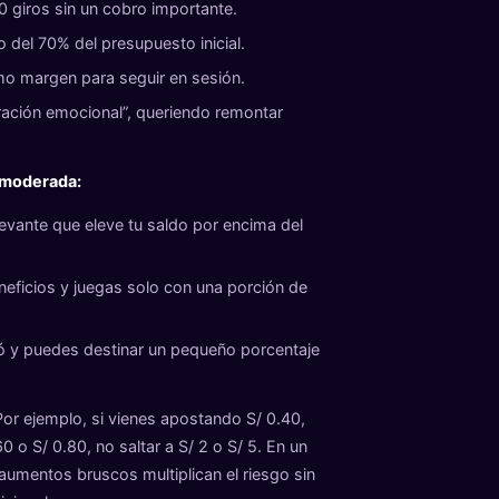
0 giros sin un cobro importante.
o del 70% del presupuesto inicial.
mo margen para seguir en sesión.
ración emocional”, queriendo remontar
 moderada:
evante que eleve tu saldo por encima del
eneficios y juegas solo con una porción de
có y puedes destinar un pequeño porcentaje
Por ejemplo, si vienes apostando S/ 0.40,
60 o S/ 0.80, no saltar a S/ 2 o S/ 5. En un
umentos bruscos multiplican el riesgo sin