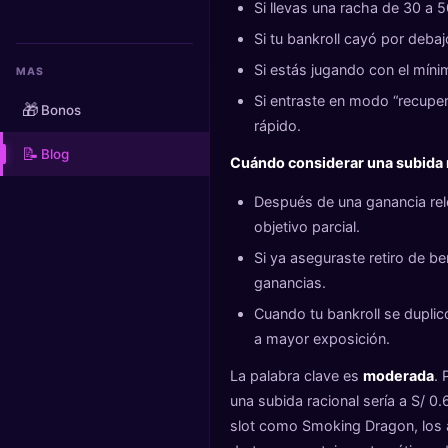
Si llevas una racha de 30 a 5
Si tu bankroll cayó por debaj
Si estás jugando con el míni
MAS
Si entraste en modo “recupe
🎁
Bonos
rápido.
📝
Blog
Cuándo considerar una subida
Después de una ganancia rel
objetivo parcial.
Si ya aseguraste retiro de b
ganancias.
Cuando tu bankroll se dupli
a mayor exposición.
La palabra clave es
moderada
. 
una subida racional sería a S/ 0.
slot como Smoking Dragon, los a