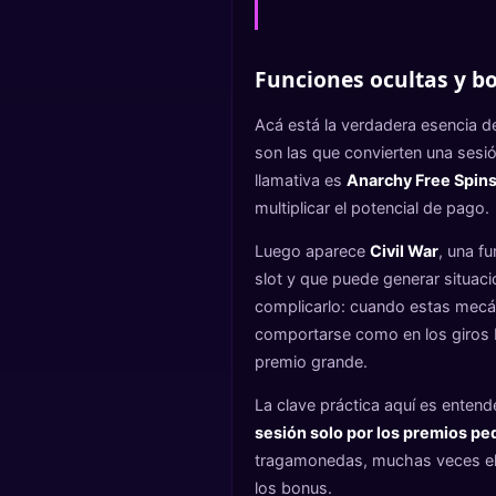
Funciones ocultas y b
Acá está la verdadera esencia 
son las que convierten una sesi
llamativa es
Anarchy Free Spin
multiplicar el potencial de pago.
Luego aparece
Civil War
, una f
slot y que puede generar situaci
complicarlo: cuando estas mecáni
comportarse como en los giros b
premio grande.
La clave práctica aquí es enten
sesión solo por los premios p
tragamonedas, muchas veces el
los bonus.