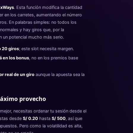
a
xWays
. Esta función modifica la cantidad
r en los carretes, aumentando el número
ros. En palabras simples: no todos los
normales y hay giros que, por la
n un potencial mucho más serio.
o 20 giros
; este slot necesita margen.
á en los bonus
, no en los premios base
r real de un giro
aunque la apuesta sea la
máximo provecho
 mejor, necesitas ordenar tu sesión desde el
stas desde
S/ 0.20
hasta
S/ 500
, así que
puestos. Pero como la volatilidad es alta,