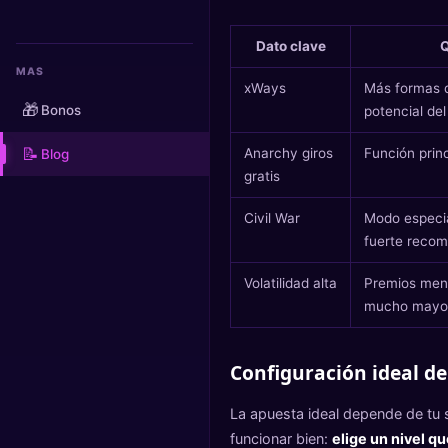
Dato clave
Q
MAS
xWays
Más formas d
🎁
Bonos
potencial del
📝
Anarchy giros
Función prin
Blog
gratis
Civil War
Modo especia
fuerte reco
Volatilidad alta
Premios meno
mucho mayo
Configuración ideal d
La apuesta ideal depende de tu 
funcionar bien:
elige un nivel q