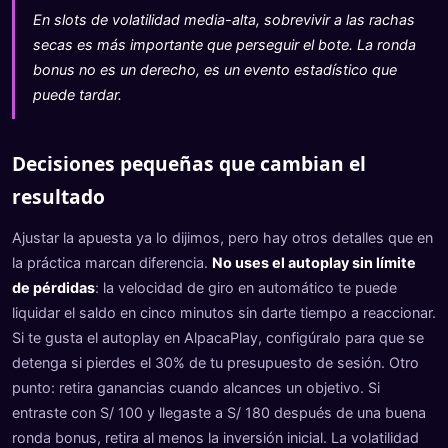
En slots de volatilidad media-alta, sobrevivir a las rachas
secas es más importante que perseguir el bote. La ronda
bonus no es un derecho, es un evento estadístico que
puede tardar.
Decisiones pequeñas que cambian el
resultado
Ajustar la apuesta ya lo dijimos, pero hay otros detalles que en
la práctica marcan diferencia.
No uses el autoplay sin límite
de pérdidas
: la velocidad de giro en automático te puede
liquidar el saldo en cinco minutos sin darte tiempo a reaccionar.
Si te gusta el autoplay en AlpacaPlay, configúralo para que se
detenga si pierdes el 30% de tu presupuesto de sesión. Otro
punto: retira ganancias cuando alcances un objetivo. Si
entraste con S/ 100 y llegaste a S/ 180 después de una buena
ronda bonus, retira al menos la inversión inicial. La volatilidad