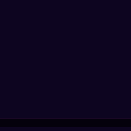
JUEGOS