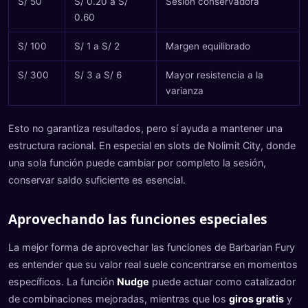
S/ 50
S/ 0.20 a S/
Sesión conservadora
0.60
S/ 100
S/ 1 a S/ 2
Margen equilibrado
S/ 300
S/ 3 a S/ 6
Mayor resistencia a la
varianza
Esto no garantiza resultados, pero sí ayuda a mantener una
estructura racional. En especial en slots de Nolimit City, donde
una sola función puede cambiar por completo la sesión,
conservar saldo suficiente es esencial.
Aprovechando las funciones especiales
La mejor forma de aprovechar las funciones de Barbarian Fury
es entender que su valor real suele concentrarse en momentos
específicos. La función
Nudge
puede actuar como catalizador
de combinaciones mejoradas, mientras que los
giros gratis
y