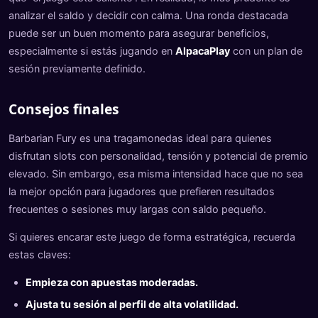
analizar el saldo y decidir con calma. Una ronda destacada
puede ser un buen momento para asegurar beneficios,
especialmente si estás jugando en
AlpacaPlay
con un plan de
sesión previamente definido.
Consejos finales
Barbarian Fury es una tragamonedas ideal para quienes
disfrutan slots con personalidad, tensión y potencial de premio
elevado. Sin embargo, esa misma intensidad hace que no sea
la mejor opción para jugadores que prefieren resultados
frecuentes o sesiones muy largas con saldo pequeño.
Si quieres encarar este juego de forma estratégica, recuerda
estas claves:
Empieza con apuestas moderadas.
Ajusta tu sesión al perfil de alta volatilidad.