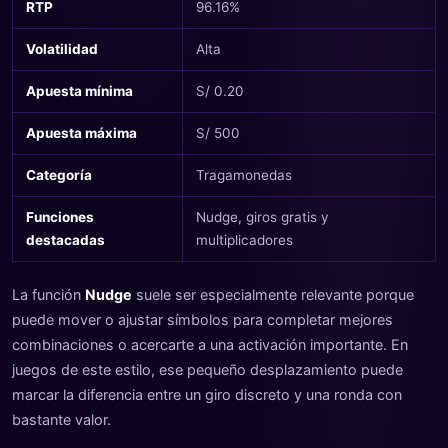
RTP
96.16%
Volatilidad
Alta
Apuesta mínima
S/ 0.20
Apuesta máxima
S/ 500
Categoría
Tragamonedas
Funciones
Nudge, giros gratis y
destacadas
multiplicadores
La función
Nudge
suele ser especialmente relevante porque
puede mover o ajustar símbolos para completar mejores
combinaciones o acercarte a una activación importante. En
juegos de este estilo, ese pequeño desplazamiento puede
marcar la diferencia entre un giro discreto y una ronda con
bastante valor.