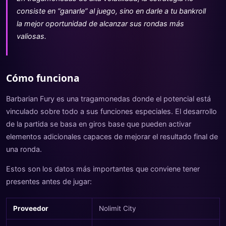
consiste en “ganarle” al juego, sino en darle a tu bankroll
la mejor oportunidad de alcanzar sus rondas más
valiosas.
Cómo funciona
Barbarian Fury es una tragamonedas donde el potencial está
vinculado sobre todo a sus funciones especiales. El desarrollo
de la partida se basa en giros base que pueden activar
elementos adicionales capaces de mejorar el resultado final de
una ronda.
Estos son los datos más importantes que conviene tener
presentes antes de jugar:
Proveedor
Nolimit City