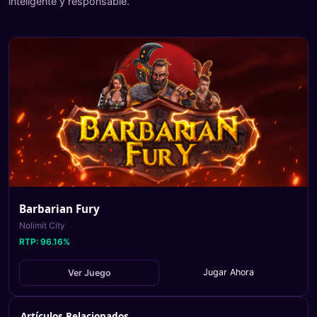
inteligente y responsable.
Barbarian Fury
Nolimit City
RTP:
96.16
%
Jugar Ahora
Ver Juego
Artículos Relacionados