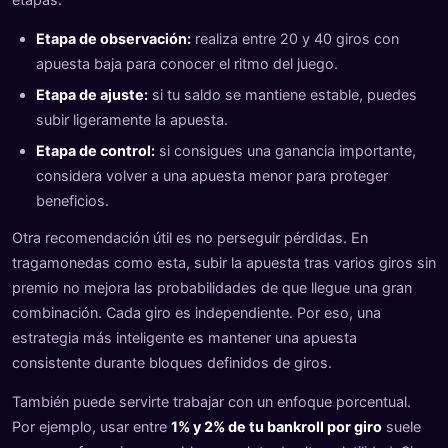
Etapa de observación:
realiza entre 20 y 40 giros con
apuesta baja para conocer el ritmo del juego.
Etapa de ajuste:
si tu saldo se mantiene estable, puedes
subir ligeramente la apuesta.
Etapa de control:
si consigues una ganancia importante,
considera volver a una apuesta menor para proteger
beneficios.
Otra recomendación útil es no perseguir pérdidas. En
tragamonedas como esta, subir la apuesta tras varios giros sin
premio no mejora las probabilidades de que llegue una gran
combinación. Cada giro es independiente. Por eso, una
estrategia más inteligente es mantener una apuesta
consistente durante bloques definidos de giros.
También puede servirte trabajar con un enfoque porcentual.
Por ejemplo, usar entre
1% y 2% de tu bankroll por giro
suele