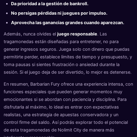
Da prioridad a la gestión de bankroll.
No persigas pérdidas ni juegues por impulso.
Aprovecha las ganancias grandes cuando aparezcan.
Además, nunca olvides el
juego responsable
. Las
tragamonedas están diseñadas para entretener, no para
generar ingresos seguros. Juega solo con dinero que puedas
permitirte perder, establece límites de tiempo y presupuesto, y
toma pausas si sientes frustración o ansiedad durante la
sesión. Si el juego deja de ser divertido, lo mejor es detenerse.
En resumen, Barbarian Fury ofrece una experiencia intensa, con
funciones especiales que pueden generar momentos muy
emocionantes si se abordan con paciencia y disciplina. Para
disfrutarla al máximo, lo ideal es entrar con expectativas
realistas, una estrategia de apuestas conservadora y un
control firme del saldo. Así podrás explorar todo el potencial
de esta tragamonedas de Nolimit City de manera más