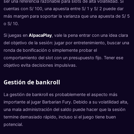
ser una referencia razonable para slots de alta volatilidad. Si
cuentas con S/ 100, una apuesta entre S/ 1 y S/ 2 puede dar
más margen para soportar la varianza que una apuesta de S/ 5
o S/ 10.
Si juegas en
AlpacaPlay
, vale la pena entrar con una idea clara
del objetivo de la sesión: jugar por entretenimiento, buscar una
ronda de bonificación o simplemente probar el
comportamiento del slot con un presupuesto fijo. Tener ese
objetivo evita decisiones impulsivas.
Gestión de bankroll
La gestión de bankroll es probablemente el aspecto más
importante al jugar Barbarian Fury. Debido a su volatilidad alta,
una mala administración del saldo puede hacer que la sesión
termine demasiado rápido, incluso si el juego tiene buen
potencial.