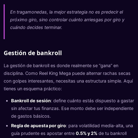
En tragamonedas, la mejor estrategia no es predecir el
próximo giro, sino controlar cuánto arriesgas por giro y
cuándo decides terminar.
Gestión de bankroll
La gestión de bankroll es donde realmente se “gana” en
disciplina. Como Reel King Mega puede alternar rachas secas
con golpes interesantes, necesitas una estructura simple. Aquí
tienes un esquema práctico:
Bankroll de sesión
: define cuánto estás dispuesto a gastar
sin afectar tus finanzas. Ese monto debe ser independiente
de gastos básicos.
Regla de apuesta por giro
: para volatilidad media-alta, una
guía prudente es apostar entre
0.5% y 2%
de tu bankroll