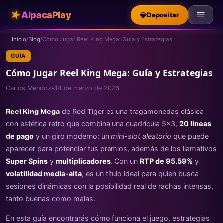
★
AlpacaPlay
💎
Depositar
Inicio
/
Blog
/
Cómo Jugar Reel King Mega: Guía y Estrategias
GUÍA
Cómo Jugar Reel King Mega: Guía y Estrategias
Carlos Mendoza
14 de marzo de 2026
Reel King Mega
de Red Tiger es una tragamonedas clásica
con estética retro que combina una cuadrícula 5x3,
20 líneas
de pago
y un giro moderno: un
mini-slot aleatorio
que puede
aparecer para potenciar tus premios, además de los llamativos
Super Spins
y
multiplicadores
. Con un
RTP de 95.59%
y
volatilidad media-alta
, es un título ideal para quien busca
sesiones dinámicas con la posibilidad real de rachas intensas,
tanto buenas como malas.
En esta guía encontrarás cómo funciona el juego, estrategias