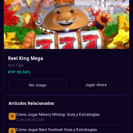
Reel King Mega
Red Tiger
RTP:
95.59
%
Jugar Ahora
Ver Juego
Artículos Relacionados
Cómo Jugar Misery Mining: Guía y Estrategias
G
22 de junio de 2026
Cómo Jugar Barn Festival: Guía y Estrategias
G