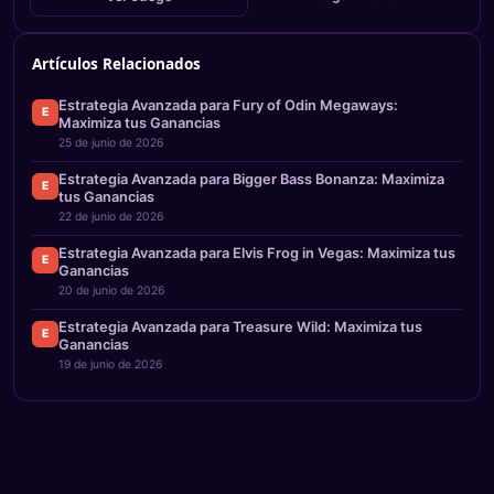
Artículos Relacionados
Estrategia Avanzada para Fury of Odin Megaways:
E
Maximiza tus Ganancias
25 de junio de 2026
Estrategia Avanzada para Bigger Bass Bonanza: Maximiza
E
tus Ganancias
22 de junio de 2026
Estrategia Avanzada para Elvis Frog in Vegas: Maximiza tus
E
Ganancias
20 de junio de 2026
Estrategia Avanzada para Treasure Wild: Maximiza tus
E
Ganancias
19 de junio de 2026