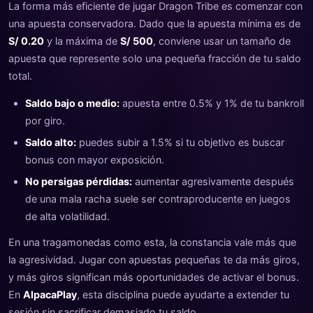
La forma más eficiente de jugar Dragon Tribe es comenzar con
una apuesta conservadora. Dado que la apuesta mínima es de
S/ 0.20
y la máxima de
S/ 500
, conviene usar un tamaño de
apuesta que represente solo una pequeña fracción de tu saldo
total.
Saldo bajo o medio:
apuesta entre 0.5% y 1% de tu bankroll
por giro.
Saldo alto:
puedes subir a 1.5% si tu objetivo es buscar
bonus con mayor exposición.
No persigas pérdidas:
aumentar agresivamente después
de una mala racha suele ser contraproducente en juegos
de alta volatilidad.
En una tragamonedas como esta, la constancia vale más que
la agresividad. Jugar con apuestas pequeñas te da más giros,
y más giros significan más oportunidades de activar el bonus.
En
AlpacaPlay
, esta disciplina puede ayudarte a extender tu
sesión sin sacrificar demasiado tu saldo.