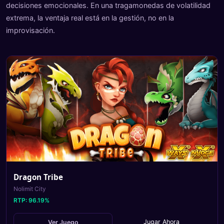
decisiones emocionales. En una tragamonedas de volatilidad
extrema, la ventaja real está en la gestión, no en la
improvisación.
Dragon Tribe
Nolimit City
RTP:
96.19
%
Jugar Ahora
Ver Juego