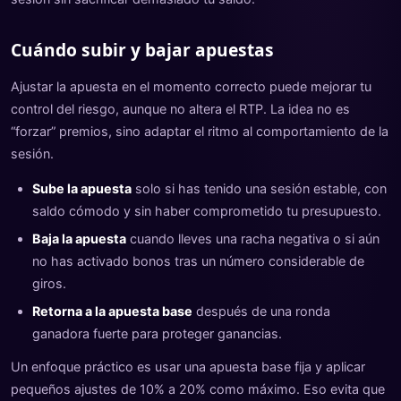
Cuándo subir y bajar apuestas
Ajustar la apuesta en el momento correcto puede mejorar tu
control del riesgo, aunque no altera el RTP. La idea no es
“forzar” premios, sino adaptar el ritmo al comportamiento de la
sesión.
Sube la apuesta
solo si has tenido una sesión estable, con
saldo cómodo y sin haber comprometido tu presupuesto.
Baja la apuesta
cuando lleves una racha negativa o si aún
no has activado bonos tras un número considerable de
giros.
Retorna a la apuesta base
después de una ronda
ganadora fuerte para proteger ganancias.
Un enfoque práctico es usar una apuesta base fija y aplicar
pequeños ajustes de 10% a 20% como máximo. Eso evita que