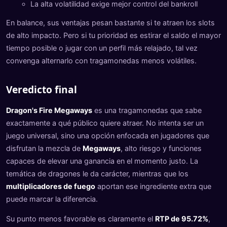
La alta volatilidad exige mejor control del bankroll
En balance, sus ventajas pesan bastante si te atraen los slots
de alto impacto. Pero si tu prioridad es estirar el saldo el mayor
tiempo posible o jugar con un perfil más relajado, tal vez
convenga alternarlo con tragamonedas menos volátiles.
Veredicto final
Dragon's Fire Megaways
es una tragamonedas que sabe
exactamente a qué público quiere atraer. No intenta ser un
juego universal, sino una opción enfocada en jugadores que
disfrutan la mezcla de
Megaways
, alto riesgo y funciones
capaces de elevar una ganancia en el momento justo. La
temática de dragones le da carácter, mientras que los
multiplicadores de fuego
aportan ese ingrediente extra que
puede marcar la diferencia.
Su punto menos favorable es claramente el
RTP de 95.72%
,