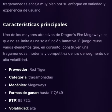
tragamonedas encaja muy bien por su enfoque en variedad y
experiencia de usuario.
Características principales
Uno de los mayores atractivos de Dragon's Fire Megaways es
que no se limita a una sola función llamativa. El juego reúne
varios elementos que, en conjunto, construyen una
tragamonedas moderna y competitiva dentro del segmento de
alta volatilidad.
Proveedor:
Red Tiger
Categoría:
tragamonedas
Mecánica:
Megaways
Formas de ganar:
hasta 117,649
RTP:
95.72%
Volatilidad:
alta