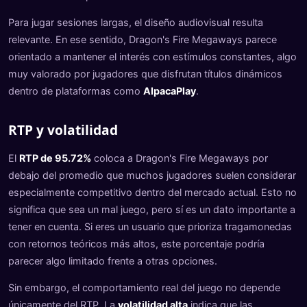
Para jugar sesiones largas, el diseño audiovisual resulta
relevante. En ese sentido, Dragon's Fire Megaways parece
orientado a mantener el interés con estímulos constantes, algo
muy valorado por jugadores que disfrutan títulos dinámicos
dentro de plataformas como
AlpacaPlay
.
RTP y volatilidad
El
RTP de 95.72%
coloca a Dragon's Fire Megaways por
debajo del promedio que muchos jugadores suelen considerar
especialmente competitivo dentro del mercado actual. Esto no
significa que sea un mal juego, pero sí es un dato importante a
tener en cuenta. Si eres un usuario que prioriza tragamonedas
con retornos teóricos más altos, este porcentaje podría
parecer algo limitado frente a otras opciones.
Sin embargo, el comportamiento real del juego no depende
únicamente del RTP. La
volatilidad alta
indica que las