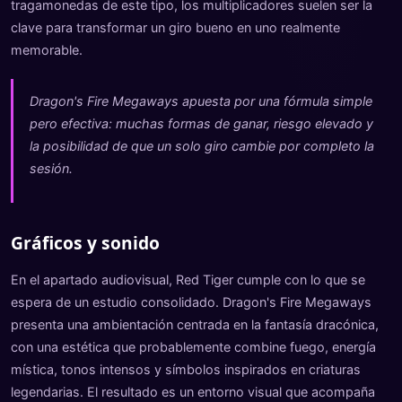
tragamonedas de este tipo, los multiplicadores suelen ser la
clave para transformar un giro bueno en uno realmente
memorable.
Dragon's Fire Megaways apuesta por una fórmula simple
pero efectiva: muchas formas de ganar, riesgo elevado y
la posibilidad de que un solo giro cambie por completo la
sesión.
Gráficos y sonido
En el apartado audiovisual, Red Tiger cumple con lo que se
espera de un estudio consolidado. Dragon's Fire Megaways
presenta una ambientación centrada en la fantasía dracónica,
con una estética que probablemente combine fuego, energía
mística, tonos intensos y símbolos inspirados en criaturas
legendarias. El resultado es un entorno visual que acompaña