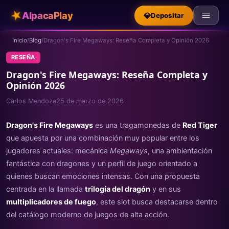
★
AlpacaPlay
💎
Depositar
Inicio
/
Blog
/
Dragon's Fire Megaways: Reseña Completa y Opinión 2026
RESEÑA
Dragon's Fire Megaways: Reseña Completa y
Opinión 2026
Carlos Mendoza
25 de marzo de 2026
Dragon's Fire Megaways
es una tragamonedas de
Red Tiger
que apuesta por una combinación muy popular entre los
jugadores actuales: mecánica
Megaways
, una ambientación
fantástica con dragones y un perfil de juego orientado a
quienes buscan emociones intensas. Con una propuesta
centrada en la llamada
trilogía del dragón
y en sus
multiplicadores de fuego
, este slot busca destacarse dentro
del catálogo moderno de juegos de alta acción.