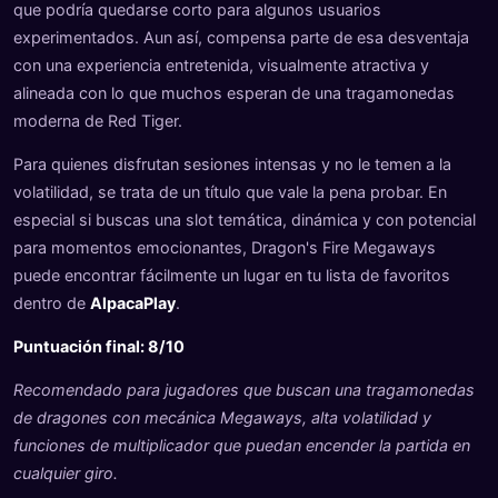
que podría quedarse corto para algunos usuarios
experimentados. Aun así, compensa parte de esa desventaja
con una experiencia entretenida, visualmente atractiva y
alineada con lo que muchos esperan de una tragamonedas
moderna de Red Tiger.
Para quienes disfrutan sesiones intensas y no le temen a la
volatilidad, se trata de un título que vale la pena probar. En
especial si buscas una slot temática, dinámica y con potencial
para momentos emocionantes, Dragon's Fire Megaways
puede encontrar fácilmente un lugar en tu lista de favoritos
dentro de
AlpacaPlay
.
Puntuación final: 8/10
Recomendado para jugadores que buscan una tragamonedas
de dragones con mecánica Megaways, alta volatilidad y
funciones de multiplicador que puedan encender la partida en
cualquier giro.