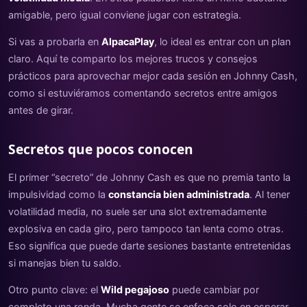
amigable, pero igual conviene jugar con estrategia.
Si vas a probarla en
AlpacaPlay
, lo ideal es entrar con un plan
claro. Aquí te comparto los mejores trucos y consejos
prácticos para aprovechar mejor cada sesión en Johnny Cash,
como si estuviéramos comentando secretos entre amigos
antes de girar.
Secretos que pocos conocen
El primer “secreto” de Johnny Cash es que no premia tanto la
impulsividad como la
constancia bien administrada
. Al tener
volatilidad media, no suele ser una slot extremadamente
explosiva en cada giro, pero tampoco tan lenta como otras.
Eso significa que puede darte sesiones bastante entretenidas
si manejas bien tu saldo.
Otro punto clave: el
Wild pegajoso
puede cambiar por
completo una ronda. Mucha gente se enfoca solo en esperar