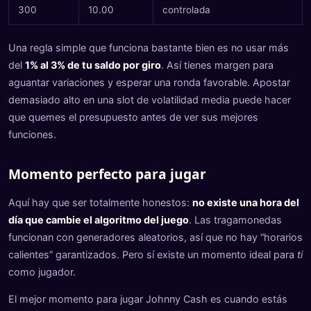
300
10.00
controlada
Una regla simple que funciona bastante bien es no usar más
del
1% al 3% de tu saldo por giro
. Así tienes margen para
aguantar variaciones y esperar una ronda favorable. Apostar
demasiado alto en una slot de volatilidad media puede hacer
que quemes el presupuesto antes de ver sus mejores
funciones.
Momento perfecto para jugar
Aquí hay que ser totalmente honestos:
no existe una hora del
día que cambie el algoritmo del juego
. Las tragamonedas
funcionan con generadores aleatorios, así que no hay “horarios
calientes” garantizados. Pero sí existe un momento ideal para
ti
como jugador.
El mejor momento para jugar Johnny Cash es cuando estás