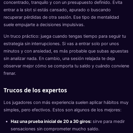
concentrado, tranquilo y con un presupuesto definido. Evita
entrar a la slot si estás cansado, apurado o buscando
recuperar pérdidas de otra sesión. Ese tipo de mentalidad
suele empujarte a decisiones impulsivas.
Un truco práctico: juega cuando tengas tiempo para seguir tu
estrategia sin interrupciones. Si vas a entrar solo por unos
minutos y con ansiedad, es más probable que subas apuestas
sin analizar nada. En cambio, una sesión relajada te deja
observar mejor cómo se comporta tu saldo y cuándo conviene
frenar.
Trucos de los expertos
Los jugadores con más experiencia suelen aplicar hábitos muy
simples, pero efectivos. Estos son algunos de los mejores:
Haz una prueba inicial de 20 a 30 giros:
sirve para medir
sensaciones sin comprometer mucho saldo.