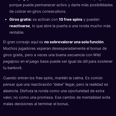
porque puede permanecer activo y darte más posibilidades
de cobrar en giros consecutivos.
Giros gratis:
se activan con
10 free spins
y pueden
reactivarse
, lo que abre la puerta a una ronda mucho más
rentable.
El gran consejo aquí es
no sobrevalorar una sola función
.
Muchos jugadores esperan desesperadamente el bonus de
giros gratis, pero a veces una buena secuencia con Wild
pegajoso en el juego base puede ser igual de útil para sostener
tu bankroll.
Cuando entren los free spins, mantén la calma. Es común
pensar que una reactivación “debe” llegar, pero la realidad es
aleatoria. Disfruta la ronda como una oportunidad de extra
valor, no como una promesa. Ese cambio de mentalidad evita
malas decisiones al terminar el bonus.