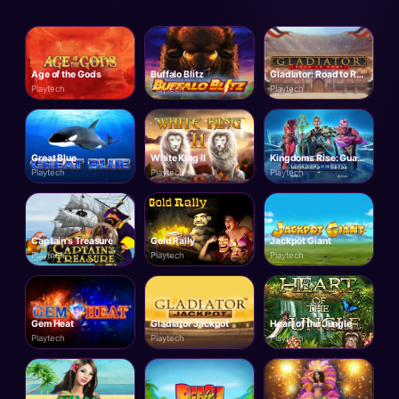
Age of the Gods
Buffalo Blitz
Gladiator: Road to Rome
Playtech
Playtech
Playtech
Great Blue
White King II
Kingdoms Rise: Guardians of the Abyss
Playtech
Playtech
Playtech
Captain's Treasure
Gold Rally
Jackpot Giant
Playtech
Playtech
Playtech
Gem Heat
Gladiator Jackpot
Heart of the Jungle
Playtech
Playtech
Playtech