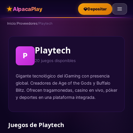
★
AlpacaPlay
💎
Depositar
Inicio
/
Proveedores
/
Playtech
Playtech
P
20
juegos
disponibles
Gigante tecnológico del iGaming con presencia
global. Creadores de Age of the Gods y Buffalo
Blitz. Ofrecen tragamonedas, casino en vivo, póker
y deportes en una plataforma integrada.
Juegos de
Playtech