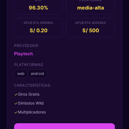
96.30%
media-alta
APUESTA MÍNIMA
APUESTA MÁXIMA
S/ 0.20
S/ 500
PROVEEDOR
Playtech
PLATAFORMAS
web
android
CARACTERÍSTICAS
✓
Giros Gratis
✓
Símbolos Wild
✓
Multiplicadores