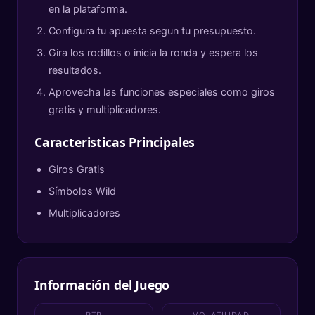
en la plataforma.
Configura tu apuesta segun tu presupuesto.
Gira los rodillos o inicia la ronda y espera los
resultados.
Aprovecha las funciones especiales como giros
gratis y multiplicadores.
Caracteristicas Principales
Giros Gratis
Símbolos Wild
Multiplicadores
Información del Juego
RTP
VOLATILIDAD