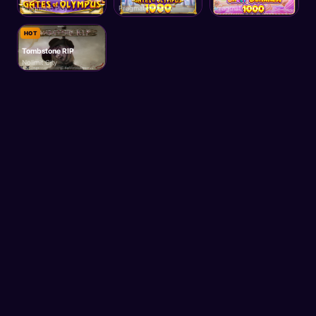
Pragmatic Play
Pragmatic Play
Pragmatic Play
HOT
Tombstone RIP
Nolimit City