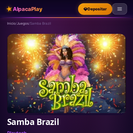
★
AlpacaPlay
💎
Depositar
Inicio
/
Juegos
/
Samba Brazil
Samba Brazil
Playtech