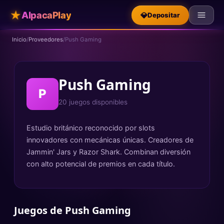
★
AlpacaPlay
💎
Depositar
Inicio
/
Proveedores
/
Push Gaming
Push Gaming
P
20
juegos
disponibles
Estudio británico reconocido por slots
innovadores con mecánicas únicas. Creadores de
Jammin' Jars y Razor Shark. Combinan diversión
con alto potencial de premios en cada título.
Juegos de
Push Gaming