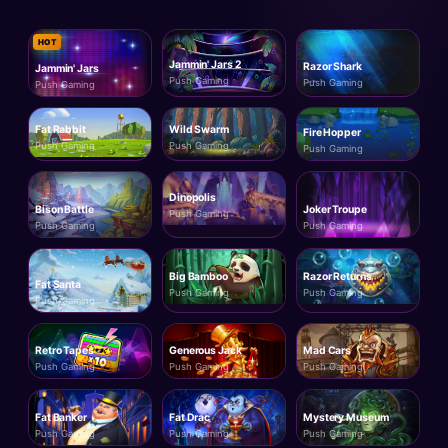
HOT
Jammin' Jars 2
Razor Shark
Jammin' Jars
Push Gaming
Push Gaming
Push Gaming
Fat Rabbit
Wild Swarm
Fire Hopper
Push Gaming
Push Gaming
Push Gaming
Dinopolis
Joker Troupe
Bison Battle
Push Gaming
Push Gaming
Push Gaming
Big Bamboo
Razor Returns
Fat Santa
Push Gaming
Push Gaming
Push Gaming
Retro Tapes
Generous Jack
Mad Cars
Push Gaming
Push Gaming
Push Gaming
Fat Banker
Fat Drac
Mystery Museum
Push Gaming
Push Gaming
Push Gaming