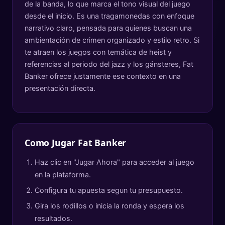
de la banda, lo que marca el tono visual del juego
desde el inicio. Es una tragamonedas con enfoque
narrativo claro, pensada para quienes buscan una
ambientación de crimen organizado y estilo retro. Si
te atraen los juegos con temática de heist y
referencias al periodo del jazz y los gánsteres, Fat
Banker ofrece justamente ese contexto en una
presentación directa.
Como Jugar
Fat Banker
Haz clic en "Jugar Ahora" para acceder al juego
en la plataforma.
Configura tu apuesta segun tu presupuesto.
Gira los rodillos o inicia la ronda y espera los
resultados.