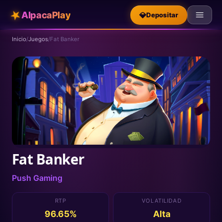
★
AlpacaPlay
💎
Depositar
Inicio
/
Juegos
/
Fat Banker
Fat Banker
Push Gaming
RTP
VOLATILIDAD
96.65%
Alta