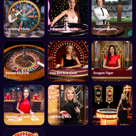
Lightning Storm
Immersive Roulette
Football Studio
Evolution
Evolution
Evolution
Instant Roulette
Free Bet Blackjack
Dragon Tiger
Evolution
Evolution
Evolution
Speed Baccarat
Lightning Dice
Crazy Coin Flip
Evolution
Evolution
Evolution