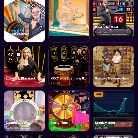
Mega Ball
Deal or No Deal
Evolution
Evolution
Dream Catcher
Evolution
Lightning Blackjack
XXXTreme Lightning Roulette
Gonzo's Treasure Hunt
Evolution
Evolution
Evolution
HOT
Cash or Crash
Funky Time
Stock Market
Evolution
Evolution
Evolution