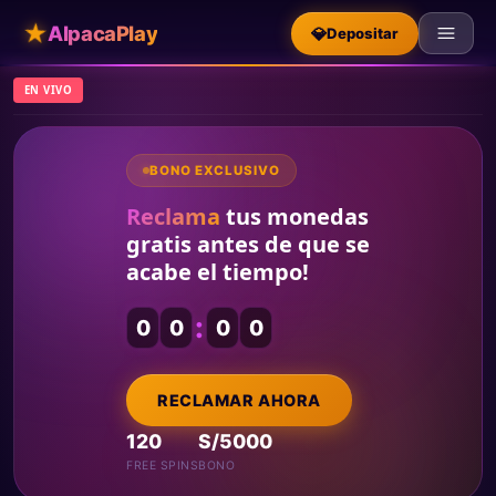
★
AlpacaPlay
💎
Depositar
EN VIVO
BONO EXCLUSIVO
Reclama
tus monedas
gratis antes de que se
acabe el tiempo!
:
0
0
0
0
RECLAMAR AHORA
120
S/5000
FREE SPINS
BONO