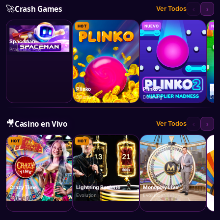
🚀
Crash Games
Ver Todos
‹
›
HOT
NUEVO
NUE
Spaceman
Pragmatic Play
Plinko
Plinko 2
Foot
BGaming
BGaming
BGa
🎥
Casino en Vivo
Ver Todos
‹
›
HOT
HOT
Crazy Time
Lightning Roulette
Monopoly Live
Evolution
Evolution
Evolution
Dre
Evol