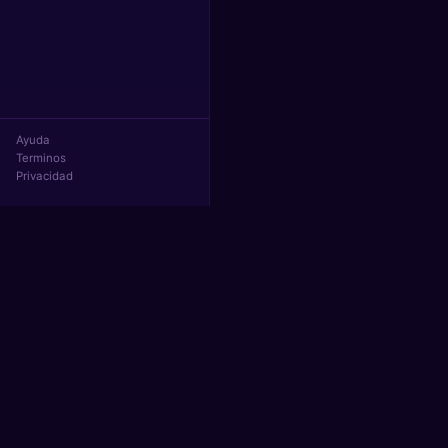
Ayuda
Terminos
Privacidad
JUEGOS
Todos los Juegos
Tragamonedas
Casino en Vivo
Crash Games