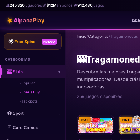
👥
💰
🎮
245,320
jugadores
|
$
12
M
en bonos
|
912,480
juegos
★
AlpacaPlay
🎰
J
Inicio
/
Categorias
/
Tragamonedas
🌟
Free Spins
NUEVO
🎰
Tragamoned
CATEGORIAS
🎰
Descubre las mejores tragam
Slots
▾
multiplicadores. Desde clás
Popular
innovadoras.
Bonus Buy
259
juegos
disponibles
Jackpots
⚽
Sport
›
HOT
HOT
Sweet Bonanza
🃏
Card Games
Pragmatic Play
Pragmatic Pla