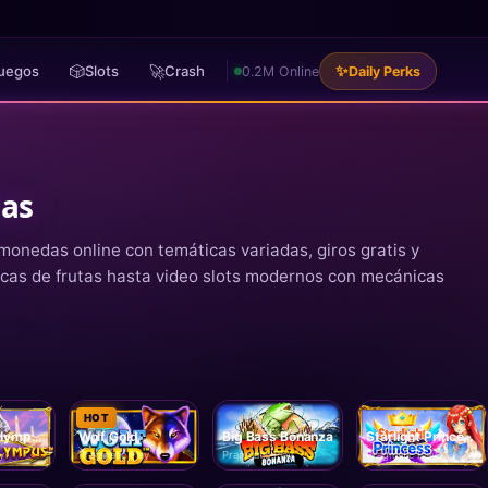
uegos
🎲
Slots
🚀
Crash
✨
0.2M Online
Daily Perks
as
onedas online con temáticas variadas, giros gratis y
icas de frutas hasta video slots modernos con mecánicas
HOT
Gates of Olympus
Wolf Gold
Big Bass Bonanza
Starlight Princess
y
Pragmatic Play
Pragmatic Play
Pragmatic Play