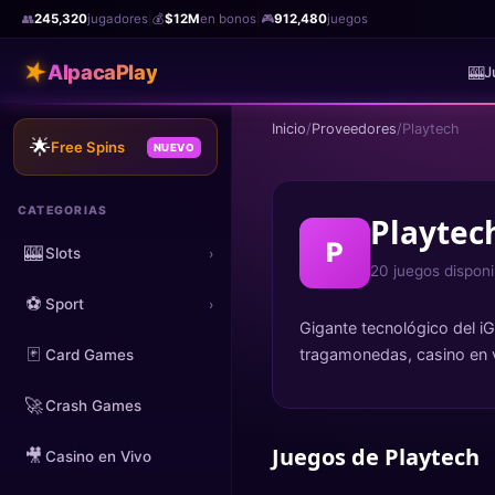
👥
💰
🎮
245,320
jugadores
|
$
12
M
en bonos
|
912,480
juegos
★
AlpacaPlay
🎰
J
Inicio
/
Proveedores
/
Playtech
🌟
Free Spins
NUEVO
CATEGORIAS
Playtec
P
🎰
Slots
›
20
juegos
disponi
⚽
Sport
›
Gigante tecnológico del i
🃏
tragamonedas, casino en v
Card Games
🚀
Crash Games
Juegos de
Playtech
🎥
Casino en Vivo