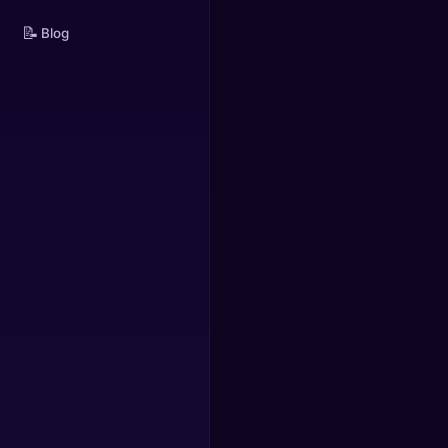
📝
Blog