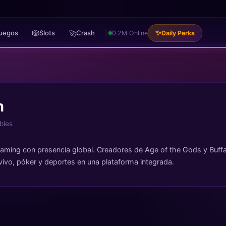
uegos
🎲
Slots
🚀
Crash
✨
0.2M Online
Daily Perks
h
bles
Gaming con presencia global. Creadores de Age of the Gods y Buffal
ivo, póker y deportes en una plataforma integrada.