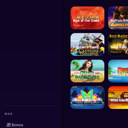
Age of the Gods
Buffalo Bli
Playtech
Playtech
Captain's Treasure
Gold Rally
Playtech
Playtech
Thai Paradise
Beach Life
Playtech
Playtech
Jade Butterfly
Wild Gamb
Playtech
Playtech
MAS
🎁
Bonos