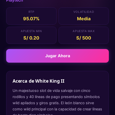
RTP
VOLATILIDAD
95.07%
Media
APUESTA MIN
APUESTA MAX
S/ 0.20
S/ 500
Jugar Ahora
Acerca de
White King II
Un majestuoso slot de vida salvaje con cinco
rodillos y 40 líneas de pago presentando símbolos
wild apilados y giros gratis. El león blanco sirve
como wild principal con la capacidad de crear líneas