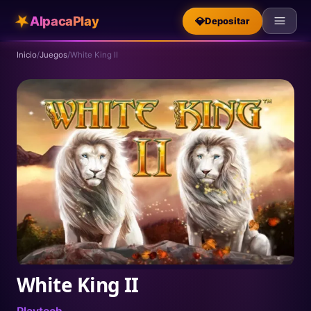
★
AlpacaPlay
💎
Depositar
Inicio
/
Juegos
/
White King II
White King II
Playtech