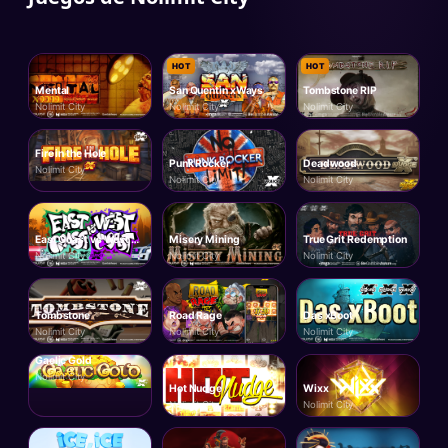
HOT
HOT
Mental
San Quentin xWays
Tombstone RIP
Nolimit City
Nolimit City
Nolimit City
Fire in the Hole
Punk Rocker
Deadwood
Nolimit City
Nolimit City
Nolimit City
East Coast vs West Coast
Misery Mining
True Grit Redemption
Nolimit City
Nolimit City
Nolimit City
Tombstone
Das xBoot
Road Rage
Nolimit City
Nolimit City
Nolimit City
Gaelic Gold
Nolimit City
Hot Nudge
Wixx
Nolimit City
Nolimit City