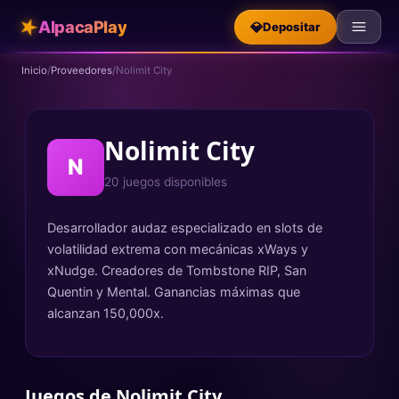
★
AlpacaPlay
💎
Depositar
Inicio
/
Proveedores
/
Nolimit City
Nolimit City
N
20
juegos
disponibles
Desarrollador audaz especializado en slots de
volatilidad extrema con mecánicas xWays y
xNudge. Creadores de Tombstone RIP, San
Quentin y Mental. Ganancias máximas que
alcanzan 150,000x.
Juegos de
Nolimit City