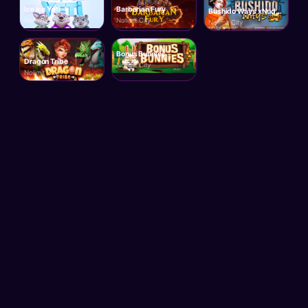
Ice Ice Yeti
Barbarian Fury
Bushido Ways xNudge
Nolimit City
Nolimit City
Nolimit City
Bonus Bunnies
Dragon Tribe
Nolimit City
Nolimit City