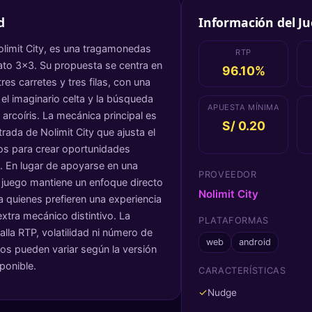
d
Información del J
limit City, es una tragamonedas
RTP
ato 3x3. Su propuesta se centra en
96.10%
tres carretes y tres filas, con una
el imaginario celta y la búsqueda
APUESTA MÍNIMA
el arcoíris. La mecánica principal es
S/ 0.20
rada de Nolimit City que ajusta el
os para crear oportunidades
o. En lugar de apoyarse en una
PROVEEDOR
l juego mantiene un enfoque directo
Nolimit City
quienes prefieren una experiencia
extra mecánico distintivo. La
PLATAFORMAS
alla RTP, volatilidad ni número de
web
android
tos pueden variar según la versión
ponible.
CARACTERÍSTICAS
✓
Nudge