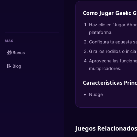
Como Jugar
Gaelic G
Haz clic en "Jugar Ahor
plataforma.
MAS
Configura tu apuesta s
Gira los rodillos o inic
🎁
Bonos
Aprovecha las funcione
📝
Blog
multiplicadores.
Caracteristicas Prin
Nudge
Juegos Relacionado