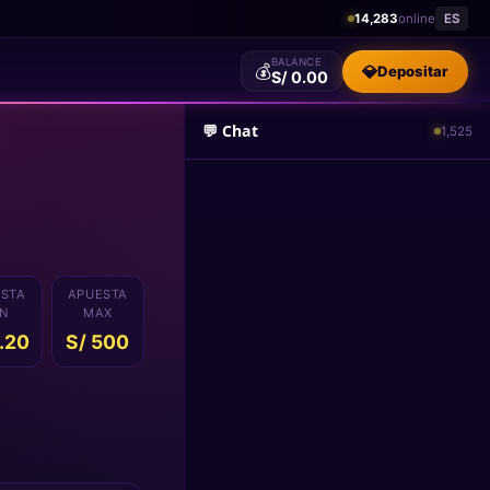
14,283
online
ES
BALANCE
💰
💎
Depositar
S/ 0.00
💬 Chat
1,525
STA
APUESTA
N
MAX
0.20
S/ 500