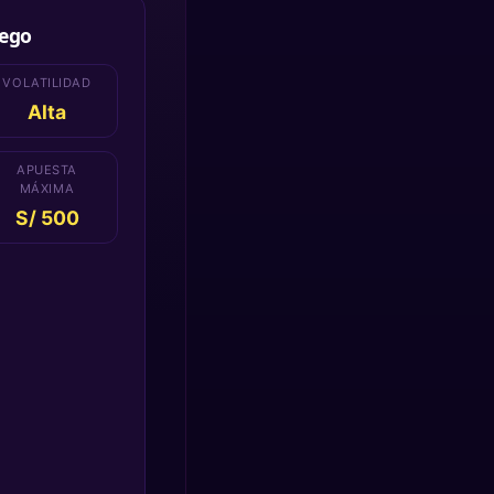
uego
VOLATILIDAD
Alta
APUESTA
MÁXIMA
S/ 500