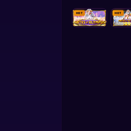
HOT
HOT
Gates of Olympus
Pragmatic Play
Pragmatic Pla