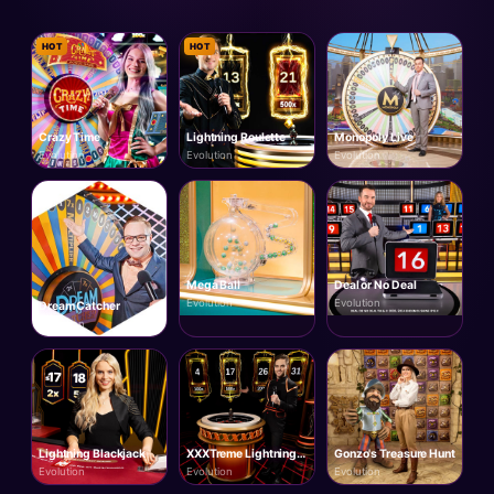
HOT
HOT
Crazy Time
Lightning Roulette
Monopoly Live
Evolution
Evolution
Evolution
Mega Ball
Deal or No Deal
Evolution
Evolution
Dream Catcher
Evolution
Lightning Blackjack
XXXTreme Lightning Roulette
Gonzo's Treasure Hunt
Evolution
Evolution
Evolution