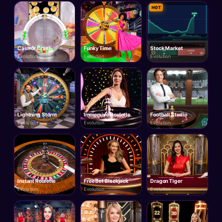
HOT
Cash or Crash
Funky Time
Stock Market
Evolution
Evolution
Evolution
Lightning Storm
Immersive Roulette
Football Studio
Evolution
Evolution
Evolution
Instant Roulette
Free Bet Blackjack
Dragon Tiger
Evolution
Evolution
Evolution