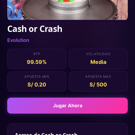
Cash or Crash
Evolution
RTP
VOLATILIDAD
99.59%
Media
APUESTA MIN
APUESTA MAX
S/ 0.20
S/ 500
Jugar Ahora