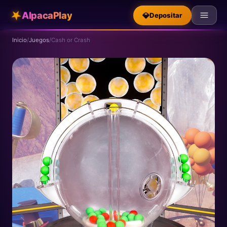
★
AlpacaPlay
💎
Depositar
Inicio
/
Juegos
/
Cash or Crash