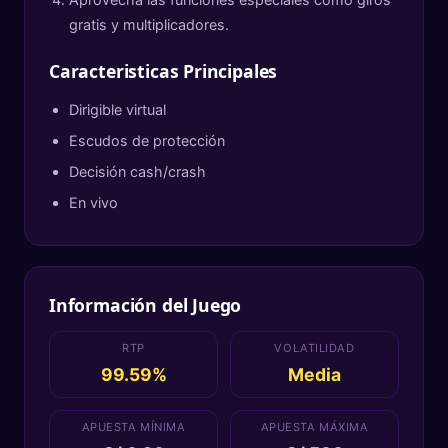
gratis y multiplicadores.
Caracteristicas Principales
Dirigible virtual
Escudos de protección
Decisión cash/crash
En vivo
Información del Juego
RTP
VOLATILIDAD
99.59%
Media
APUESTA MÍNIMA
APUESTA MÁXIMA