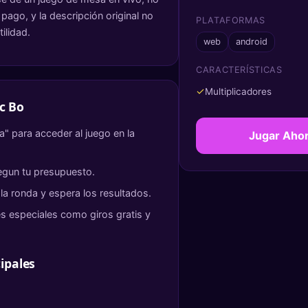
e pago, y la descripción original no
PLATAFORMAS
tilidad.
web
android
CARACTERÍSTICAS
✓
Multiplicadores
c Bo
a" para acceder al juego en la
Jugar Aho
egun tu presupuesto.
ia la ronda y espera los resultados.
s especiales como giros gratis y
cipales