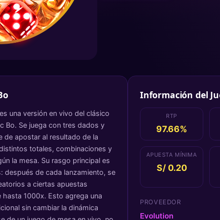
Bo
Información del J
es una versión en vivo del clásico
RTP
ic Bo. Se juega con tres dados y
97.66%
 de apostar al resultado de la
distintos totales, combinaciones y
APUESTA MÍNIMA
ún la mesa. Su rasgo principal es
S/ 0.20
rs: después de cada lanzamiento, se
eatorios a ciertas apuestas
e hasta 1000x. Esto agrega una
PROVEEDOR
icional sin cambiar la dinámica
Evolution
arse de un juego de mesa en vivo, no