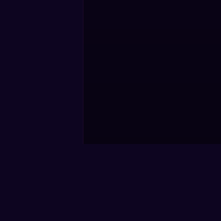
➤
LEGAL