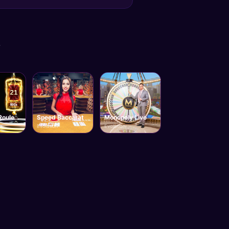
s
Lightning Roulette
Speed Baccarat
Monopoly Live
Evolution
Evolution