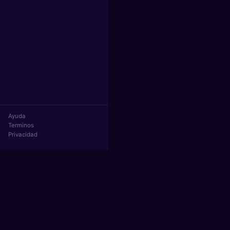
Ayuda
Terminos
Privacidad
JUEGOS