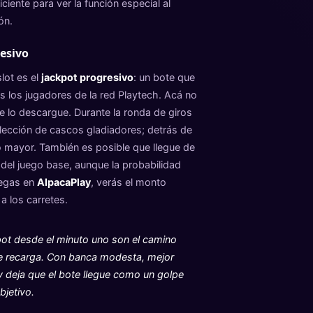
ciente para ver la función especial al
ón.
resivo
lot es el
jackpot progresivo
: un bote que
 los jugadores de la red Playtech. Acá no
 lo descargue. Durante la ronda de giros
elección de cascos gladiadores; detrás de
 mayor. También es posible que llegue de
o del juego base, aunque la probabilidad
juegas en
AlpacaPlay
, verás el monto
 a los carretes.
kpot desde el minuto uno son el camino
de recarga. Con banca modesta, mejor
 deja que el bote llegue como un golpe
bjetivo.