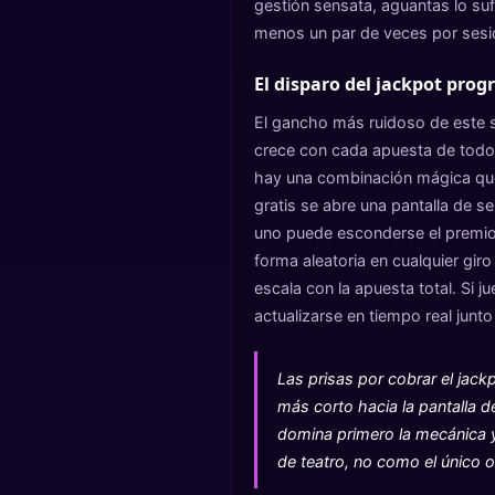
gestión sensata, aguantas lo sufi
menos un par de veces por sesi
El disparo del jackpot prog
El gancho más ruidoso de este s
crece con cada apuesta de todos
hay una combinación mágica que
gratis se abre una pantalla de s
uno puede esconderse el premio
forma aleatoria en cualquier gir
escala con la apuesta total. Si 
actualizarse en tiempo real junto
Las prisas por cobrar el jac
más corto hacia la pantalla 
domina primero la mecánica y
de teatro, no como el único o