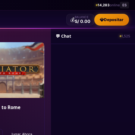
14,283
online
ES
BALANCE
💰
💎
Depositar
S/ 0.00
💬 Chat
1,525
d to Rome
Jugar Ahora