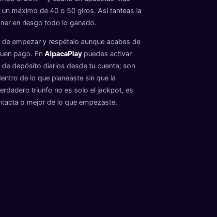
te un máximo de 40 o 50 giros. Así tanteas la
oner en riesgo todo lo ganado.
es de empezar y respétalo aunque acabes de
buen pago. En
AlpacaPlay
puedes activar
 de depósito diarios desde tu cuenta; son
entro de lo que planeaste sin que la
verdadero triunfo no es solo el jackpot, es
intacta o mejor de lo que empezaste.