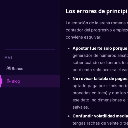
Los errores de princip
La emoción de la arena romana nu
contador del progresivo empieza 
conviene esquivar:
Apostar fuerte solo porque “
generador de números aleato
MAS
saber cuándo se liberará. In
🎁
Bonos
perdiendo solo acelera el va
No revisar la tabla de pagos
📝
Blog
apilado paga por sí mismo 
monedas en línea) y que los 
ese dato, no dimensionas el v
salvajes.
Confundir volatilidad medi
tengas rachas de veinte o tre