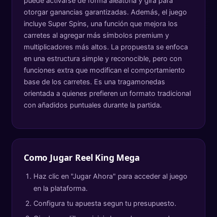
puede activarse de forma aleatoria y gira para
otorgar ganancias garantizadas. Además, el juego
incluye Super Spins, una función que mejora los
carretes al agregar más símbolos premium y
multiplicadores más altos. La propuesta se enfoca
en una estructura simple y reconocible, pero con
funciones extra que modifican el comportamiento
base de los carretes. Es una tragamonedas
orientada a quienes prefieren un formato tradicional
con añadidos puntuales durante la partida.
Como Jugar
Reel King Mega
Haz clic en "Jugar Ahora" para acceder al juego
en la plataforma.
Configura tu apuesta segun tu presupuesto.