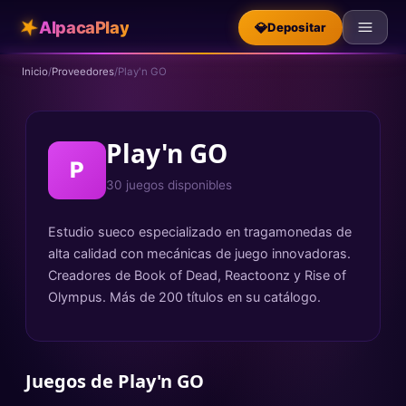
★
AlpacaPlay
💎
Depositar
Inicio
/
Proveedores
/
Play'n GO
Play'n GO
P
30
juegos
disponibles
Estudio sueco especializado en tragamonedas de
alta calidad con mecánicas de juego innovadoras.
Creadores de Book of Dead, Reactoonz y Rise of
Olympus. Más de 200 títulos en su catálogo.
Juegos de
Play'n GO