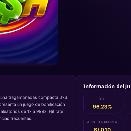
Información del J
 una tragamonedas compacta 3x3
RTP
presenta un juego de bonificación
96.23%
aleatorios de 1x a 999x. Hit rate
ncias frecuentes.
APUESTA MÍNIMA
S/ 0.10